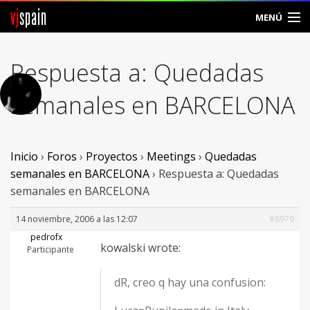
vj
spain
MENÚ
Comunidad
Respuesta a: Quedadas
Foros
semanales en BARCELONA
Noticias
Vjspain
Inicio
›
Foros
›
Proyectos
›
Meetings
›
Quedadas
semanales en BARCELONA
›
Respuesta a: Quedadas
Ayuda
semanales en BARCELONA
Contacto
14 noviembre, 2006 a las 12:07
#8979
pedrofx
kowalski wrote:
Entrar
Participante
dR, creo q hay una confusion:
Crear Cuenta