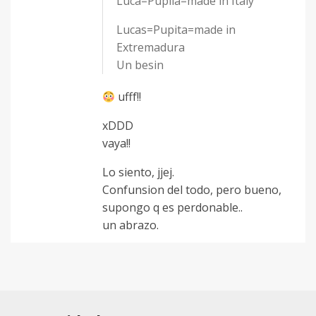
Luca=Pupila=made in Italy
Lucas=Pupita=made in
Extremadura
Un besin
ufff!!
xDDD
vaya!!
Lo siento, jjej.
Confunsion del todo, pero bueno,
supongo q es perdonable..
un abrazo.