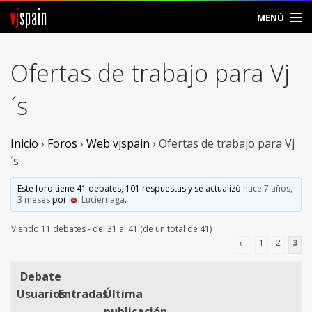
vj
spain
MENÚ
Comunidad
Ofertas de trabajo para Vj
Foros
´s
Noticias
Inicio
›
Foros
›
Web vjspain
›
Ofertas de trabajo para Vj
Vjspain
´s
Ayuda
Este foro tiene 41 debates, 101 respuestas y se actualizó
hace 7 años,
3 meses
por
Luciernaga
.
Contacto
Viendo 11 debates - del 31 al 41 (de un total de 41)
←
1
2
3
Entrar
Debate
Crear Cuenta
Usuarios
Entradas
Última
publicación