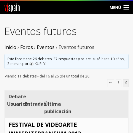
vj
spain
MENÚ
Comunidad
Eventos futuros
Foros
Inicio
›
Foros
›
Eventos
›
Eventos futuros
Noticias
Este foro tiene 26 debates, 37 respuestas y se actualizó
hace 10 años,
Vjspain
3 meses
por
KURLY
.
Viendo 11 debates - del 16 al 26 (de un total de 26)
Ayuda
←
1
2
Contacto
Debate
Usuarios
Entradas
Última
Entrar
publicación
Crear Cuenta
FESTIVAL DE VIDEOARTE