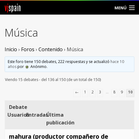
vj
spain
MENÚ
Comunidad
Música
Foros
Inicio
›
Foros
›
Contenido
›
Música
Noticias
Este foro tiene 150 debates, 222 respuestas y se actualizó
hace 10
Vjspain
años
por
Anónimo
.
Viendo 15 debates - del 136 al 150 (de un total de 150)
Ayuda
←
1
2
3
…
8
9
10
Contacto
Debate
Entrar
Usuarios
Entradas
Última
publicación
Crear Cuenta
mahura (productor compañero de