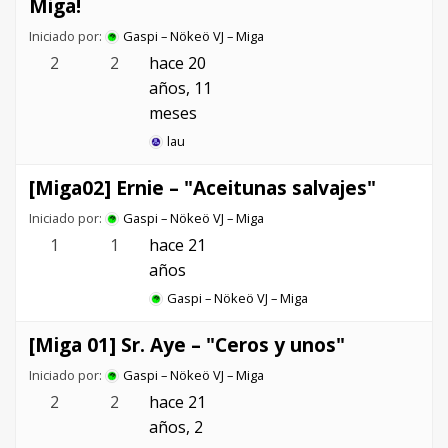
Miga!
Iniciado por:
Gaspi – Nökeö VJ – Miga
2
2
hace 20
años, 11
meses
lau
[Miga02] Ernie – "Aceitunas salvajes"
Iniciado por:
Gaspi – Nökeö VJ – Miga
1
1
hace 21
años
Gaspi – Nökeö VJ – Miga
[Miga 01] Sr. Aye – "Ceros y unos"
Iniciado por:
Gaspi – Nökeö VJ – Miga
2
2
hace 21
años, 2