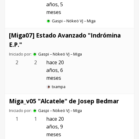
años, 5
meses
Gaspi – Nökeö VJ – Miga
[Miga07] Estado Avanzado "Indrómina
E.P."
Iniciado por:
Gaspi – Nökeö VJ – Miga
2
2
hace 20
años, 6
meses
txampa
Miga_v05 "Alcatele" de Josep Bedmar
Iniciado por:
Gaspi – Nökeö VJ – Miga
1
1
hace 20
años, 9
meses