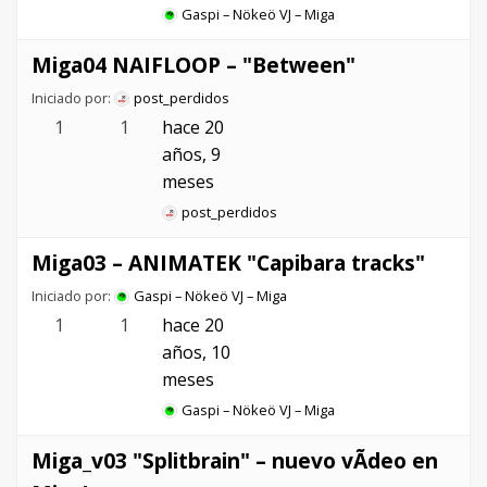
Gaspi – Nökeö VJ – Miga
Miga04 NAIFLOOP – "Between"
Iniciado por:
post_perdidos
1
1
hace 20
años, 9
meses
post_perdidos
Miga03 – ANIMATEK "Capibara tracks"
Iniciado por:
Gaspi – Nökeö VJ – Miga
1
1
hace 20
años, 10
meses
Gaspi – Nökeö VJ – Miga
Miga_v03 "Splitbrain" – nuevo vÃ­deo en