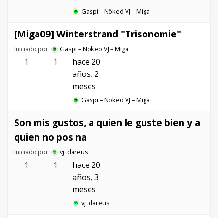
Gaspi – Nökeö VJ – Miga
[Miga09] Winterstrand "Trisonomie"
Iniciado por:
Gaspi – Nökeö VJ – Miga
1
1
hace 20
años, 2
meses
Gaspi – Nökeö VJ – Miga
Son mis gustos, a quien le guste bien y a
quien no pos na
Iniciado por:
vj_dareus
1
1
hace 20
años, 3
meses
vj_dareus