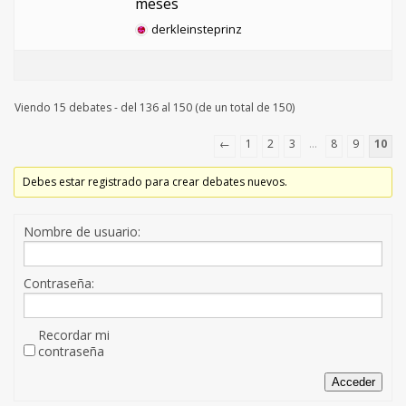
meses
derkleinsteprinz
Viendo 15 debates - del 136 al 150 (de un total de 150)
←
1
2
3
…
8
9
10
Debes estar registrado para crear debates nuevos.
Nombre de usuario:
Contraseña:
Recordar mi
contraseña
Acceder