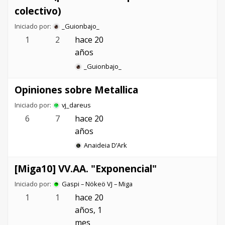
colectivo)
Iniciado por:
_Guionbajo_
1
2
hace 20
años
_Guionbajo_
Opiniones sobre Metallica
Iniciado por:
vj_dareus
6
7
hace 20
años
Anaideia D’Ark
[Miga10] VV.AA. "Exponencial"
Iniciado por:
Gaspi – Nökeö VJ – Miga
1
1
hace 20
años, 1
mes