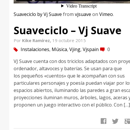
Suaveciclo by Vj Suave
from
vjsuave
on
Vimeo
.
Suaveciclo – Vj Suave
Por
Kike Ramírez,
19 octubre 2015
Instalaciones
,
Música
,
Vjing
,
Vjspain
0
tag
comment
VJ Suave cuenta con dos triciclos adaptados con proye
ordenador, altavoces y baterías. Se usan para que
los pequeños «cuentos» que le acompañan con sus
particulares personajes y poesía puedan viajar por lo
espacios abiertos, iluminando las paredes a gran esca
proyecciones iluminan muros, árboles, lagos, aceras 
proponen un juego interactivo con el público. Con […]
facebook
twitter
google