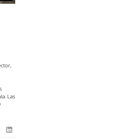
ctor,
s
la. Las
y
linkedin