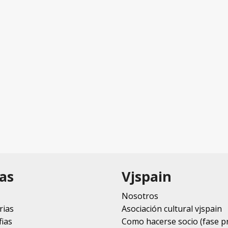
as
Vjspain
Nosotros
rias
Asociación cultural vjspain
ias
Como hacerse socio (fase p