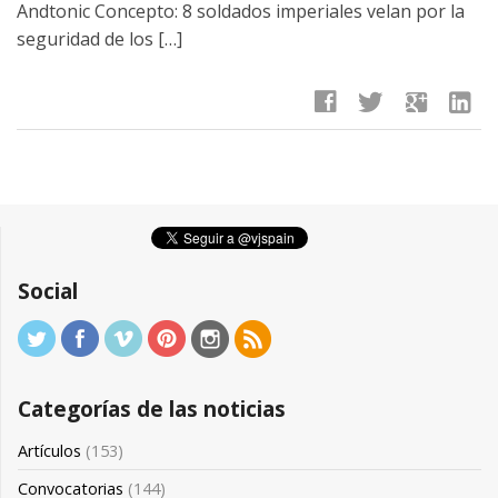
Andtonic Concepto: 8 soldados imperiales velan por la
seguridad de los […]
facebook
twitter
google
linkedin
Social
Categorías de las noticias
Artículos
(153)
Convocatorias
(144)