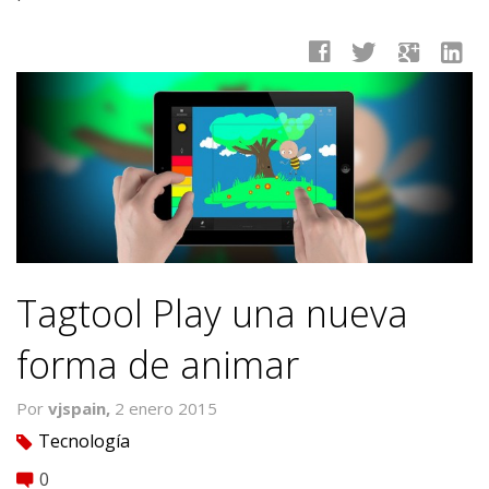
facebook
twitter
google
linkedin
Tagtool Play una nueva
forma de animar
Por
vjspain,
2 enero 2015
Tecnología
tag
0
comment