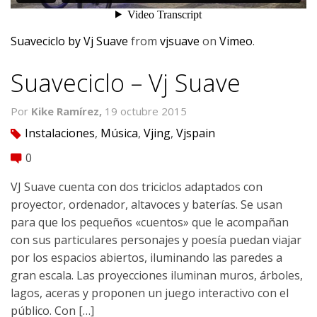
Suaveciclo by Vj Suave
from
vjsuave
on
Vimeo
.
Suaveciclo – Vj Suave
Por
Kike Ramírez,
19 octubre 2015
Instalaciones
,
Música
,
Vjing
,
Vjspain
tag
0
comment
VJ Suave cuenta con dos triciclos adaptados con
proyector, ordenador, altavoces y baterías. Se usan
para que los pequeños «cuentos» que le acompañan
con sus particulares personajes y poesía puedan viajar
por los espacios abiertos, iluminando las paredes a
gran escala. Las proyecciones iluminan muros, árboles,
lagos, aceras y proponen un juego interactivo con el
público. Con […]