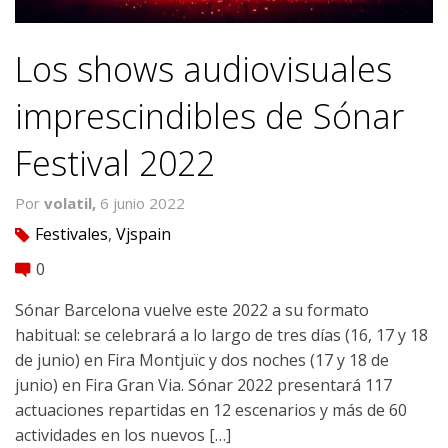
Los shows audiovisuales
imprescindibles de Sónar
Festival 2022
Por
volatil,
6 junio 2022
Festivales
,
Vjspain
tag
0
comment
Sónar Barcelona vuelve este 2022 a su formato
habitual: se celebrará a lo largo de tres días (16, 17 y 18
de junio) en Fira Montjuïc y dos noches (17 y 18 de
junio) en Fira Gran Via. Sónar 2022 presentará 117
actuaciones repartidas en 12 escenarios y más de 60
actividades en los nuevos […]