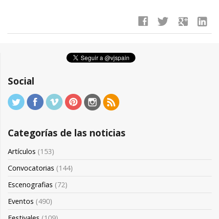
facebook
twitter
google
linkedin
Social
Categorías de las noticias
Artículos
(153)
Convocatorias
(144)
Escenografias
(72)
Eventos
(490)
Festivales
(109)