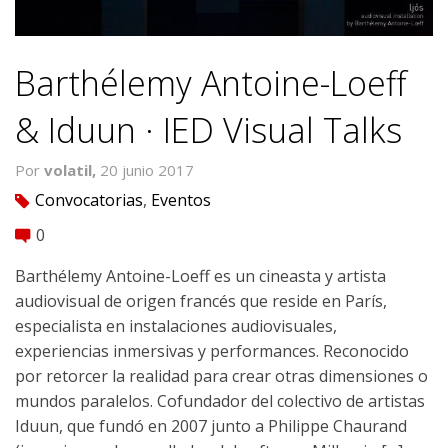
Barthélemy Antoine-Loeff
& Iduun · IED Visual Talks
Por
volatil,
20 junio 2017
Convocatorias
,
Eventos
tag
0
comment
Barthélemy Antoine-Loeff es un cineasta y artista
audiovisual de origen francés que reside en París,
especialista en instalaciones audiovisuales,
experiencias inmersivas y performances. Reconocido
por retorcer la realidad para crear otras dimensiones o
mundos paralelos. Cofundador del colectivo de artistas
Iduun, que fundó en 2007 junto a Philippe Chaurand