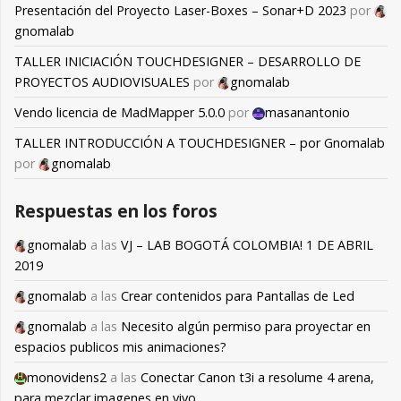
Presentación del Proyecto Laser-Boxes – Sonar+D 2023
por
gnomalab
TALLER INICIACIÓN TOUCHDESIGNER – DESARROLLO DE
PROYECTOS AUDIOVISUALES
por
gnomalab
Vendo licencia de MadMapper 5.0.0
por
masanantonio
TALLER INTRODUCCIÓN A TOUCHDESIGNER – por Gnomalab
por
gnomalab
Respuestas en los foros
gnomalab
a las
VJ – LAB BOGOTÁ COLOMBIA! 1 DE ABRIL
2019
gnomalab
a las
Crear contenidos para Pantallas de Led
gnomalab
a las
Necesito algún permiso para proyectar en
espacios publicos mis animaciones?
monovidens2
a las
Conectar Canon t3i a resolume 4 arena,
para mezclar imagenes en vivo.