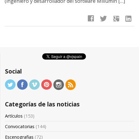
(ingeniero y desarrollador del software Millumin […]
facebook
twitter
google
linkedin
Social
Categorías de las noticias
Artículos
(153)
Convocatorias
(144)
Escenografias
(72)