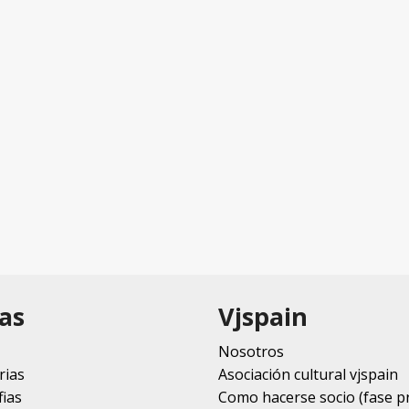
as
Vjspain
Nosotros
rias
Asociación cultural vjspain
ias
Como hacerse socio (fase p