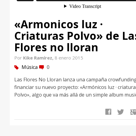
«Armonicos luz ·
Criaturas Polvo» de La
Flores no lloran
Por
Kike Ramírez,
8 enero 2015
Música
0
tag
comment
Las Flores No Lloran lanza una campaña crowfundin
financiar su nuevo proyecto: «Armónicos luz · criatura
Polvo», algo que va más allá de un simple album music
facebook
twitter
google