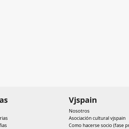
as
Vjspain
Nosotros
rias
Asociación cultural vjspain
ias
Como hacerse socio (fase p