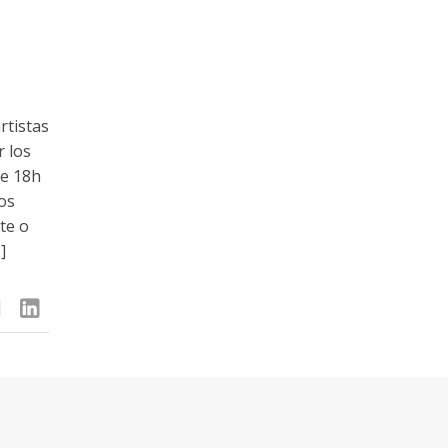
rtistas
r los
de 18h
los
te o
]
linkedin