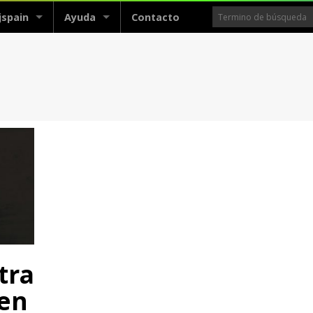
jspain
Ayuda
Contacto
tra
 en