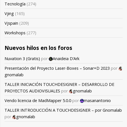
Tecnología
(274)
Vjing
(165)
Vjspain
(209)
Workshops
(277)
Nuevos hilos en los foros
Nuvation 3 (Gratis)
por
Anaideia D’Ark
Presentación del Proyecto Laser-Boxes – Sonar+D 2023
por
gnomalab
TALLER INICIACIÓN TOUCHDESIGNER – DESARROLLO DE
PROYECTOS AUDIOVISUALES
por
gnomalab
Vendo licencia de MadMapper 5.0.0
por
masanantonio
TALLER INTRODUCCIÓN A TOUCHDESIGNER – por Gnomalab
por
gnomalab