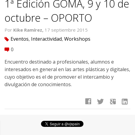
1ª Edición GOMA, 9 y 10 de
octubre – OPORTO
Por
Kike Ramírez,
17 septiembre 2015
Eventos
,
Interactividad
,
Workshops
tag
0
comment
Encuentro destinado a profesionales, alumnos e
interesados en general en las artes plásticas y digitales,
cuyo objetivo es el de promover el intercambio y
divulgación de conocimientos.
facebook
twitter
google
linkedin