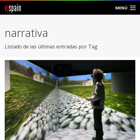
vj
spain
MENÚ
Comunidad
narrativa
Foros
Listado de las últimas entradas por Tag
Noticias
Vjspain
Ayuda
Contacto
Entrar
Crear Cuenta