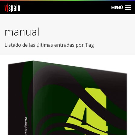
vj
spain
MENÚ
Comunidad
manual
Foros
Listado de las últimas entradas por Tag
Noticias
Vjspain
Ayuda
Contacto
Entrar
Crear Cuenta