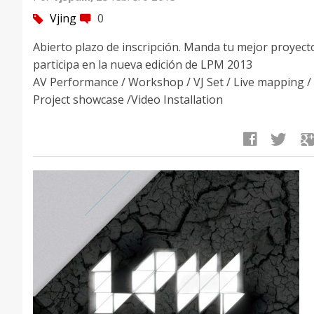
Vjing
0
tag
comment
Abierto plazo de inscripción. Manda tu mejor proyect
participa en la nueva edición de LPM 2013
AV Performance / Workshop / VJ Set / Live mapping /
Project showcase /Video Installation
facebook
twitter
google