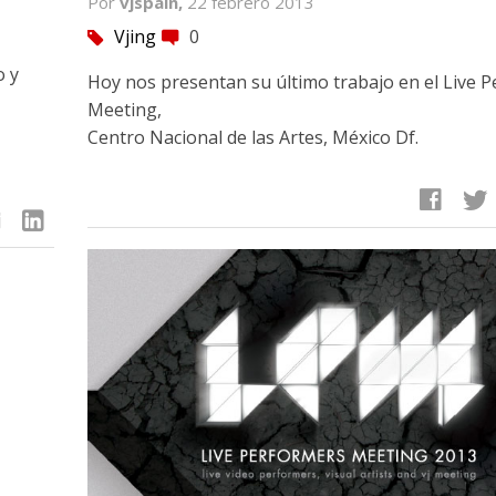
Por
vjspain,
22 febrero 2013
Vjing
0
tag
comment
o y
Hoy nos presentan su último trabajo en el Live 
Meeting,
Centro Nacional de las Artes, México Df.
facebook
twitter
linkedin