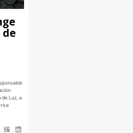
nge
6 de
esponsable
ación
 de Luz, a
rica
google
linkedin