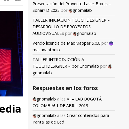
Presentación del Proyecto Laser-Boxes –
Sonar+D 2023
por
gnomalab
TALLER INICIACIÓN TOUCHDESIGNER –
DESARROLLO DE PROYECTOS
AUDIOVISUALES
por
gnomalab
Vendo licencia de MadMapper 5.0.0
por
masanantonio
TALLER INTRODUCCIÓN A
TOUCHDESIGNER – por Gnomalab
por
gnomalab
Respuestas en los foros
gnomalab
a las
VJ – LAB BOGOTÁ
edia
COLOMBIA! 1 DE ABRIL 2019
gnomalab
a las
Crear contenidos para
Pantallas de Led