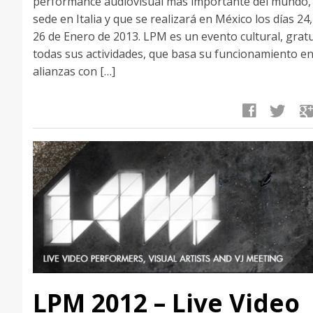
performance audiovisual más importante del mundo,
sede en Italia y que se realizará en México los días 24,
26 de Enero de 2013. LPM es un evento cultural, grat
todas sus actividades, que basa su funcionamiento e
alianzas con […]
facebook
twitter
google
LPM 2012 – Live Video