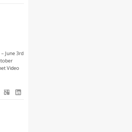
 – June 3rd
ctober
net Video
google
linkedin