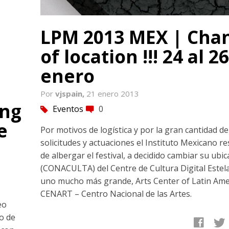
LPM 2013 MEX | Cha
of location !!! 24 al 2
enero
Por
vjspain,
21 enero 2013
ing
Eventos
0
tag
comment
e
Por motivos de logística y por la gran cantidad de
solicitudes y actuaciones el Instituto Mexicano r
de albergar el festival, a decidido cambiar su ubic
(CONACULTA) del Centre de Cultura Digital Estela
uno mucho más grande, Arts Center of Latin Ame
CENART – Centro Nacional de las Artes.
eo
o de
facebook
twitter