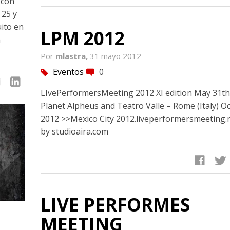
 con
 25 y
uito en
LPM 2012
n
Por
mlastra,
31 mayo 2012
Eventos
0
tag
comment
linkedin
LIvePerformersMeeting 2012 XI edition May 31th
Planet Alpheus and Teatro Valle – Rome (Italy) O
2012 >>Mexico City 2012.liveperformersmeeting.
by studioaira.com
facebook
twitter
LIVE PERFORMES
MEETING