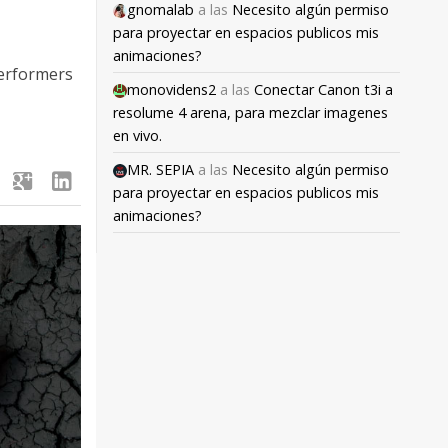
gnomalab
a las
Necesito algún permiso
para proyectar en espacios publicos mis
animaciones?
Performers
monovidens2
a las
Conectar Canon t3i a
resolume 4 arena, para mezclar imagenes
en vivo.
MR. SEPIA
a las
Necesito algún permiso
google
linkedin
para proyectar en espacios publicos mis
animaciones?