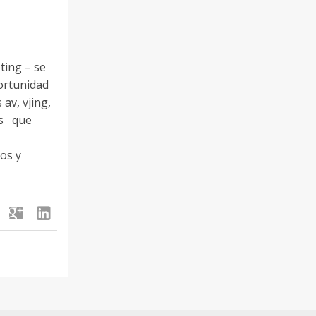
ting – se
ortunidad
 av, vjing,
os que
s
os y
google
linkedin