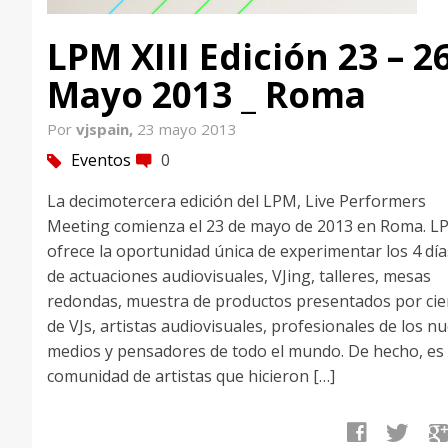
LPM XIII Edición 23 – 2
Mayo 2013 _ Roma
Por
vjspain,
23 mayo 2013
Eventos
0
tag
comment
La decimotercera edición del LPM, Live Performers
Meeting comienza el 23 de mayo de 2013 en Roma. L
ofrece la oportunidad única de experimentar los 4 día
de actuaciones audiovisuales, VJing, talleres, mesas
redondas, muestra de productos presentados por cie
de VJs, artistas audiovisuales, profesionales de los n
medios y pensadores de todo el mundo. De hecho, es
comunidad de artistas que hicieron […]
facebook
twitter
google