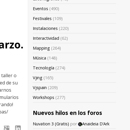
Eventos
(490)
Festivales
(109)
Instalaciones
(220)
Interactividad
(62)
arzo.
Mapping
(264)
Música
(148)
Tecnología
(274)
taller o
Vjing
(165)
red de su
Vjspain
(209)
arnos
rmularios
Workshops
(277)
rando!
pas/
Nuevos hilos en los foros
Nuvation 3 (Gratis)
por
Anaideia D’Ark
google
linkedin