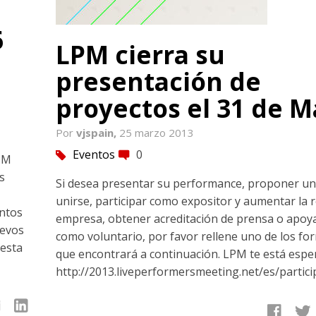
6
LPM cierra su
presentación de
proyectos el 31 de M
Por
vjspain,
25 marzo 2013
Eventos
0
tag
comment
PM
s
Si desea presentar su performance, proponer un 
unirse, participar como expositor y aumentar la 
ntos
empresa, obtener acreditación de prensa o apoy
uevos
como voluntario, por favor rellene uno de los fo
 esta
que encontrará a continuación. LPM te está espe
http://2013.liveperformersmeeting.net/es/partici
linkedin
facebook
twitter