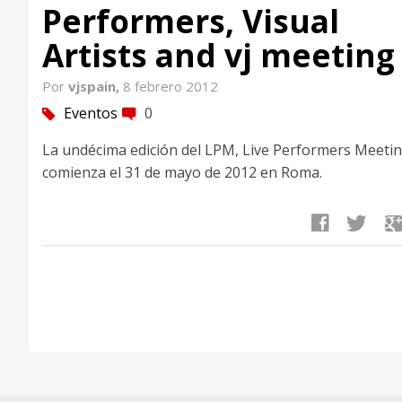
Performers, Visual
Artists and vj meeting
Por
vjspain,
8 febrero 2012
Eventos
0
tag
comment
La undécima edición del LPM, Live Performers Meeti
comienza el 31 de mayo de 2012 en Roma.
facebook
twitter
google