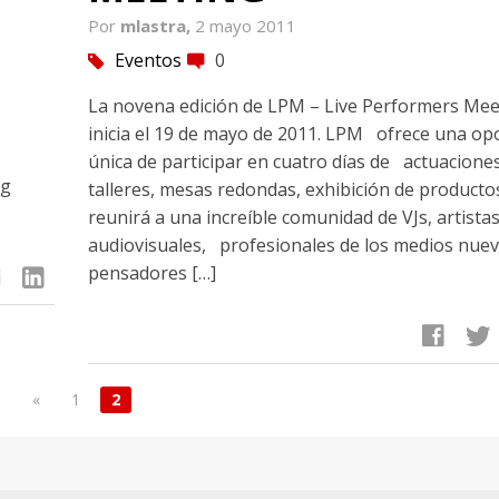
Por
mlastra,
2 mayo 2011
Eventos
0
tag
comment
La novena edición de LPM – Live Performers Mee
inicia el 19 de mayo de 2011. LPM ofrece una op
única de participar en cuatro días de actuaciones
ng
talleres, mesas redondas, exhibición de product
reunirá a una increíble comunidad de VJs, artista
audiovisuales, profesionales de los medios nuev
pensadores […]
linkedin
facebook
twitter
«
1
2