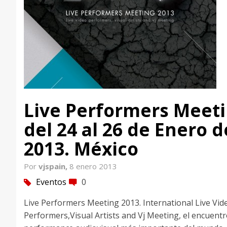
Live Performers Meet
del 24 al 26 de Enero d
2013. México
Por
vjspain,
8 enero 2013
Eventos
0
tag
comment
Live Performers Meeting 2013. International Live Vid
Performers,Visual Artists and Vj Meeting, el encuentr