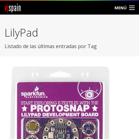
vj
spain
MENÚ
Comunidad
LilyPad
Foros
Listado de las últimas entradas por Tag
Noticias
Vjspain
Ayuda
Contacto
Entrar
Crear Cuenta