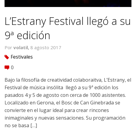
L’Estrany Festival llegó a su
9ª edición
Por
volatil,
8 agosto 2017
Festivales
tag
0
comment
Bajo la filosofía de creatividad colaboraitva, L’Estrany, el
Festival de música insólita llegó a su 9ª edición los
pasados 4 y 5 de agosto con cerca de 1000 asistentes.
Localizado en Gerona, el Bosc de Can Ginebrada se
convierte en el lugar ideal para crear rincones
inimaginales y nuevas sensaciones. Su programación
no se basa […]