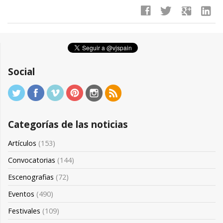
facebook
twitter
google
linkedin
Social
Categorías de las noticias
Artículos
(153)
Convocatorias
(144)
Escenografias
(72)
Eventos
(490)
Festivales
(109)