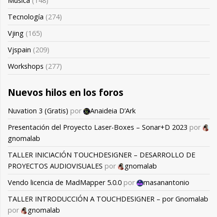
Música
(148)
Tecnología
(274)
Vjing
(165)
Vjspain
(209)
Workshops
(277)
Nuevos hilos en los foros
Nuvation 3 (Gratis)
por
Anaideia D’Ark
Presentación del Proyecto Laser-Boxes – Sonar+D 2023
por
gnomalab
TALLER INICIACIÓN TOUCHDESIGNER – DESARROLLO DE
PROYECTOS AUDIOVISUALES
por
gnomalab
Vendo licencia de MadMapper 5.0.0
por
masanantonio
TALLER INTRODUCCIÓN A TOUCHDESIGNER – por Gnomalab
por
gnomalab