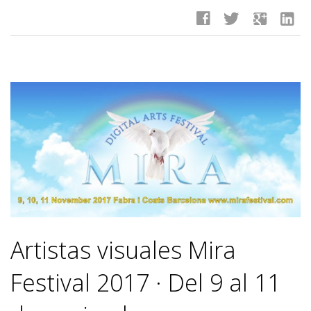
facebook
twitter
google
linkedin
Artistas visuales Mira
Festival 2017 · Del 9 al 11