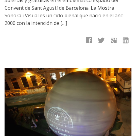
abiertas y gratuitas en el emblemático espacio del
Convent de Sant Agustí de Barcelona. La Mostra
Sonora i Visual es un ciclo bienal que nació en el año
2000 con la intención de […]
facebook
twitter
google
linkedin