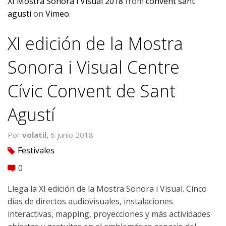
XI Mostra Sonora i Visual 2018
from
convent sant
agusti
on
Vimeo
.
XI edición de la Mostra
Sonora i Visual Centre
Cívic Convent de Sant
Agustí
Por
volatil,
6 junio 2018
Festivales
tag
0
comment
Llega la XI edición de la Mostra Sonora i Visual. Cinco
días de directos audiovisuales, instalaciones
interactivas, mapping, proyecciones y más actividades