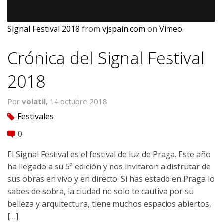
Signal Festival 2018
from
vjspain.com
on
Vimeo
.
Crónica del Signal Festival
2018
Por
volatil,
14 octubre 2018
Festivales
tag
0
comment
El Signal Festival es el festival de luz de Praga. Este año
ha llegado a su 5ª edición y nos invitaron a disfrutar de
sus obras en vivo y en directo. Si has estado en Praga lo
sabes de sobra, la ciudad no solo te cautiva por su
belleza y arquitectura, tiene muchos espacios abiertos,
[…]