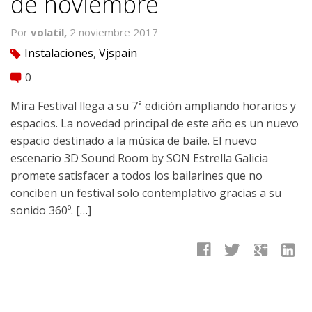
de noviembre
Por
volatil,
2 noviembre 2017
Instalaciones
,
Vjspain
tag
0
comment
Mira Festival llega a su 7ª edición ampliando horarios y
espacios. La novedad principal de este año es un nuevo
espacio destinado a la música de baile. El nuevo
escenario 3D Sound Room by SON Estrella Galicia
promete satisfacer a todos los bailarines que no
conciben un festival solo contemplativo gracias a su
sonido 360º. […]
facebook
twitter
google
linkedin