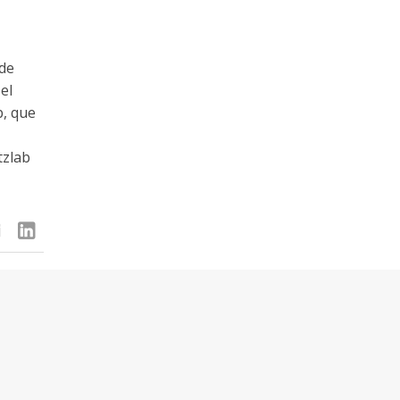
 de
el
b, que
tzlab
linkedin