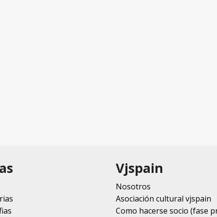
as
Vjspain
Nosotros
rias
Asociación cultural vjspain
ias
Como hacerse socio (fase p