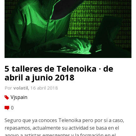
5 talleres de Telenoika · de
abril a junio 2018
Por
volatil,
16 abril 2018
Vjspain
tag
0
comment
Seguro que ya conoces Telenoika pero por si a caso,
repasamos, actualmente su actividad se basa en el
apoyo a artistas emergentes y la formación en el