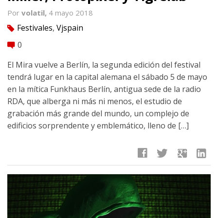
Por
volatil,
4 mayo 2018
Festivales
,
Vjspain
tag
0
comment
El Mira vuelve a Berlín, la segunda edición del festival
tendrá lugar en la capital alemana el sábado 5 de mayo
en la mítica Funkhaus Berlín, antigua sede de la radio
RDA, que alberga ni más ni menos, el estudio de
grabación más grande del mundo, un complejo de
edificios sorprendente y emblemático, lleno de […]
facebook
twitter
google
linkedin