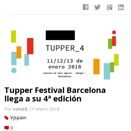
facebook
twitter
google
linkedin
Tupper Festival Barcelona
llega a su 4ª edición
Por
volatil,
11 enero 2018
Vjspain
tag
0
comment