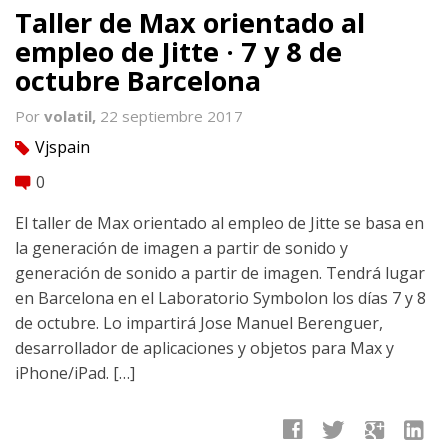
Taller de Max orientado al
empleo de Jitte · 7 y 8 de
octubre Barcelona
Por
volatil,
22 septiembre 2017
Vjspain
tag
0
comment
El taller de Max orientado al empleo de Jitte se basa en
la generación de imagen a partir de sonido y
generación de sonido a partir de imagen. Tendrá lugar
en Barcelona en el Laboratorio Symbolon los días 7 y 8
de octubre. Lo impartirá Jose Manuel Berenguer,
desarrollador de aplicaciones y objetos para Max y
iPhone/iPad. […]
facebook
twitter
google
linkedin