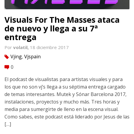
Visuals For The Masses ataca
de nuevo y llega a su 7ª
entrega
Por
volatil,
18 diciembre 2017
Vjing
,
Vjspain
tag
0
comment
El podcast de visualistas para artistas visuales y para
los que no son vj’s llega a su séptima entrega cargado
de temas interesantes. Mutek y Sónar Barcelona 2017,
instalaciones, proyectos y mucho más. Tres horas y
media para sumergirte de lleno en la escena visual.
Como sabes, este podcast está liderado por Jesus de las
[…]