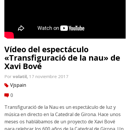
Vídeo del espectáculo
«Transfiguració de la nau» de
Xavi Bové
Por
volatil,
17 noviembre 2017
Vjspain
tag
0
comment
Transfiguració de la Nau es un espectáculo de luz y
música en directo en la Catedral de Girona. Hace unos
meses os hablábamos de un proyecto de Xavi Bové
para celebrar los 600 años de la Catedral de Girona. Un