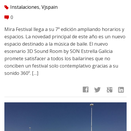
Instalaciones
,
Vjspain
tag
0
comment
Mira Festival llega a su 7ª edición ampliando horarios y
espacios. La novedad principal de este año es un nuevo
espacio destinado a la música de baile. El nuevo
escenario 3D Sound Room by SON Estrella Galicia
promete satisfacer a todos los bailarines que no
conciben un festival solo contemplativo gracias a su
sonido 360º. […]
facebook
twitter
google
linkedin