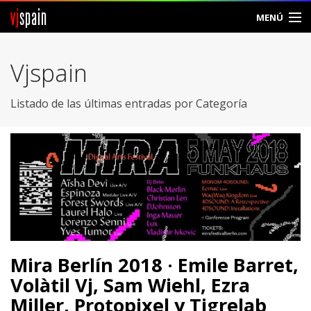
vj
spain
MENÚ
Comunidad
Vjspain
Foros
Listado de las últimas entradas por Categoría
Noticias
Vjspain
Ayuda
Contacto
Entrar
Mira Berlín 2018 · Emile Barret,
Volàtil Vj, Sam Wiehl, Ezra
Crear Cuenta
Miller, Protopixel y Tigrelab