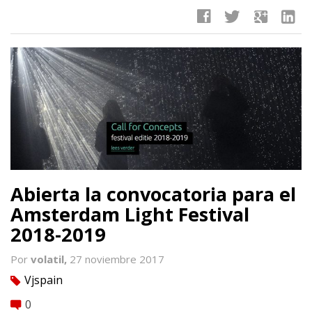
facebook
twitter
google
linkedin
Abierta la convocatoria para el
Amsterdam Light Festival
2018-2019
Por
volatil,
27 noviembre 2017
Vjspain
tag
0
comment