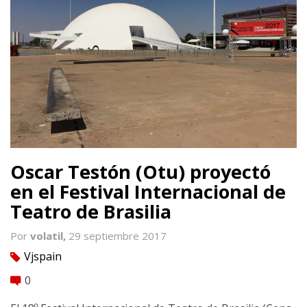
Oscar Testón (Otu) proyectó
en el Festival Internacional de
Teatro de Brasilia
Por
volatil,
29 septiembre 2017
Vjspain
tag
0
comment