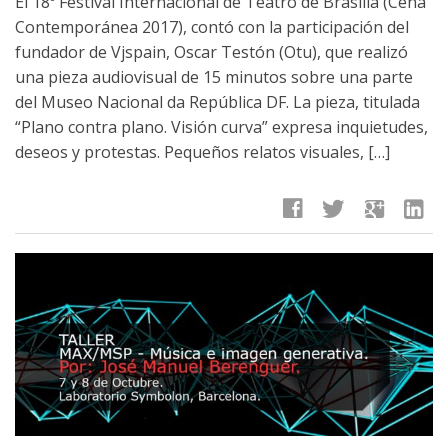
El 18º Festival Internacional de Teatro de Brasilia (Cena
Contemporánea 2017), contó con la participación del
fundador de Vjspain, Oscar Testón (Otu), que realizó
una pieza audiovisual de 15 minutos sobre una parte
del Museo Nacional da República DF. La pieza, titulada
“Plano contra plano. Visión curva” expresa inquietudes,
deseos y protestas. Pequeños relatos visuales, […]
facebook
twitter
google
linkedin