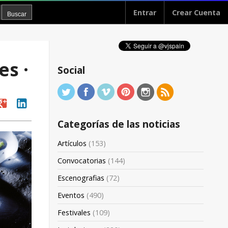
Entrar
Crear Cuenta
es ·
Social
oogle
linkedin
Categorías de las noticias
Artículos
(153)
Convocatorias
(144)
Escenografias
(72)
Eventos
(490)
Festivales
(109)