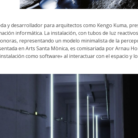
Ikeda y desarrollador para arquitectos como Kengo Kuma, pr
ación informática. La instalación, con tubos de luz reactivos
s sonoras, representando un modelo minimalista de la percep
esentada en Arts Santa Mònica, es comisariada por Arnau Hor
stalación como software» al interactuar con el espacio y lo