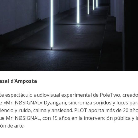
Casal d’Amposta
te espectáculo audiovisual experimental de PoleTwo, creado
me «Mr. NØSIGNAL» Dyangani, sincroniza sonidos y luces par
lencio y ruido, calma y ansiedad. PLOT aporta más de 20 añ
que Mr. NØSIGNAL, con 15 años en la intervención pública y l
ón de arte.