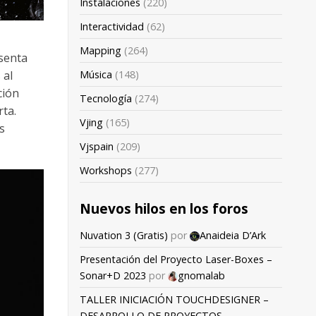
Instalaciones
(220)
Interactividad
(62)
Mapping
(264)
esenta
 al
Música
(148)
ción
Tecnología
(274)
ta.
Vjing
(165)
s
Vjspain
(209)
Workshops
(277)
Nuevos hilos en los foros
Nuvation 3 (Gratis)
por
Anaideia D’Ark
Presentación del Proyecto Laser-Boxes –
Sonar+D 2023
por
gnomalab
TALLER INICIACIÓN TOUCHDESIGNER –
DESARROLLO DE PROYECTOS