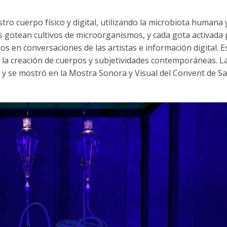
stro cuerpo físico y digital, utilizando la microbiota humana 
 gotean cultivos de microorganismos, y cada gota activada
 en conversaciones de las artistas e información digital. E
 la creación de cuerpos y subjetividades contemporáneas. L
 y se mostró en la Mostra Sonora y Visual del Convent de S