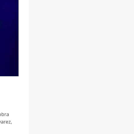
obra
varez,