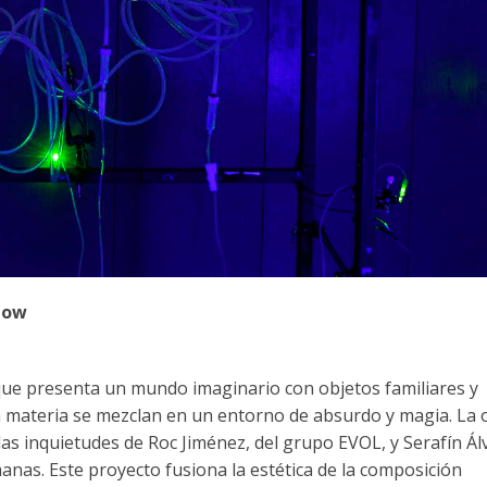
Show
que presenta un mundo imaginario con objetos familiares y
 la materia se mezclan en un entorno de absurdo y magia. La 
las inquietudes de Roc Jiménez, del grupo EVOL, y Serafín Ál
manas. Este proyecto fusiona la estética de la composición