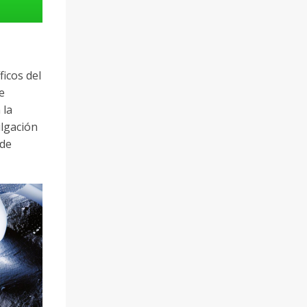
ficos del
e
 la
ulgación
 de