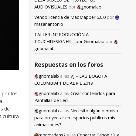
AUDIOVISUALES
por
gnomalab
Vendo licencia de MadMapper 5.0.0
por
masanantonio
TALLER INTRODUCCIÓN A
TOUCHDESIGNER – por Gnomalab
por
gnomalab
Respuestas en los foros
gnomalab
a las
VJ – LAB BOGOTÁ
COLOMBIA! 1 DE ABRIL 2019
 por los
gnomalab
a las
Crear contenidos para
Pantallas de Led
a
os de
gnomalab
a las
Necesito algún permiso
a cultura
para proyectar en espacios publicos mis
animaciones?
monovidens2
a las
Conectar Canon t3i a