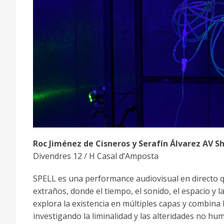
Roc Jiménez de Cisneros y Serafín Álvarez AV 
Divendres 12 / H Casal d’Amposta
SPELL es una performance audiovisual en directo 
extraños, donde el tiempo, el sonido, el espacio y
explora la existencia en múltiples capas y combina 
investigando la liminalidad y las alteridades no hu