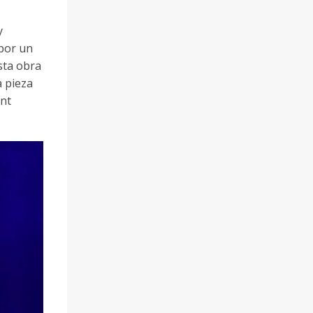
y
 por un
sta obra
a pieza
ant