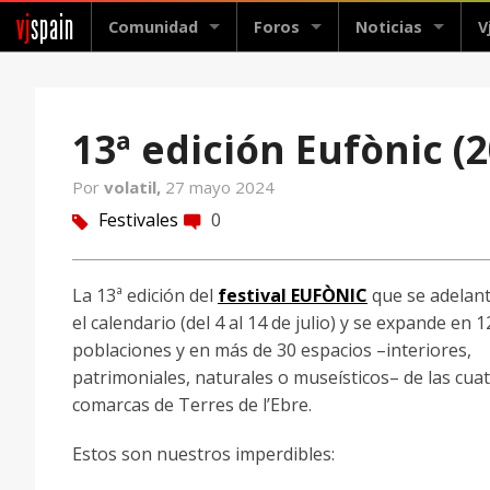
vj
spain
Comunidad
Foros
Noticias
V
13ª edición Eufònic (
Por
volatil,
27 mayo 2024
Festivales
0
tag
comment
La 13ª edición del
festival EUFÒNIC
que se adelan
el calendario (del 4 al 14 de julio) y se expande en 1
poblaciones y en más de 30 espacios –interiores,
patrimoniales, naturales o museísticos– de las cua
comarcas de Terres de l’Ebre.
Estos son nuestros imperdibles: