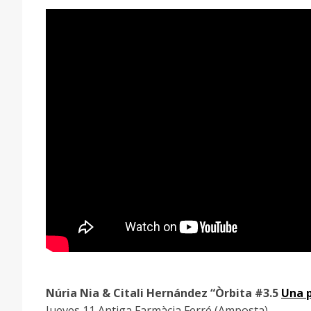
Núria Nia & Citali Hernández “Òrbita #3.5
Una p
Jueves 11 Antiga Farmàcia Ferré (Amposta)