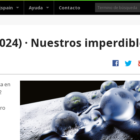
jspain
Ayuda
Contacto
2024) · Nuestros imperdibl
facebook
twitter
g
ta en
2
tro