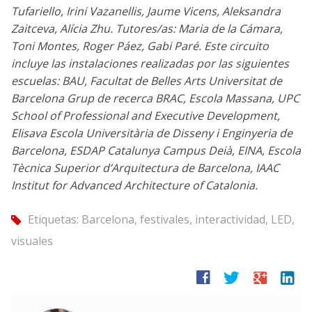
Tufariello, Irini Vazanellis, Jaume Vicens, Aleksandra
Zaitceva, Alícia Zhu. Tutores/as: Maria de la Cámara,
Toni Montes, Roger Páez, Gabi Paré. Este circuito
incluye las instalaciones realizadas por las siguientes
escuelas: BAU, Facultat de Belles Arts Universitat de
Barcelona Grup de recerca BRAC, Escola Massana, UPC
School of Professional and Executive Development,
Elisava Escola Universitària de Disseny i Enginyeria de
Barcelona, ESDAP Catalunya Campus Deià, EINA, Escola
Tècnica Superior d’Arquitectura de Barcelona, IAAC
Institut for Advanced Architecture of Catalonia.
Etiquetas:
Barcelona
,
festivales
,
interactividad
,
LED
,
tag
visuales
facebook
twitter
google
linkedin