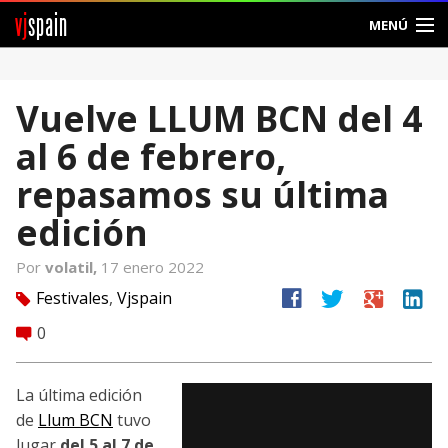
vj
spain
MENÚ
Comunidad
Vuelve LLUM BCN del 4
Foros
al 6 de febrero,
Noticias
repasamos su última
Vjspain
edición
Ayuda
Por
volatil,
17 enero 2022
facebook
twitter
google
linkedin
Festivales
,
Vjspain
tag
Contacto
0
comment
Entrar
La última edición
Crear Cuenta
de
Llum BCN
tuvo
lugar
del 5 al 7 de