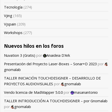
Tecnología
(274)
Vjing
(165)
Vjspain
(209)
Workshops
(277)
Nuevos hilos en los foros
Nuvation 3 (Gratis)
por
Anaideia D’Ark
Presentación del Proyecto Laser-Boxes – Sonar+D 2023
por
gnomalab
TALLER INICIACIÓN TOUCHDESIGNER – DESARROLLO DE
PROYECTOS AUDIOVISUALES
por
gnomalab
Vendo licencia de MadMapper 5.0.0
por
masanantonio
TALLER INTRODUCCIÓN A TOUCHDESIGNER – por Gnomalab
por
gnomalab