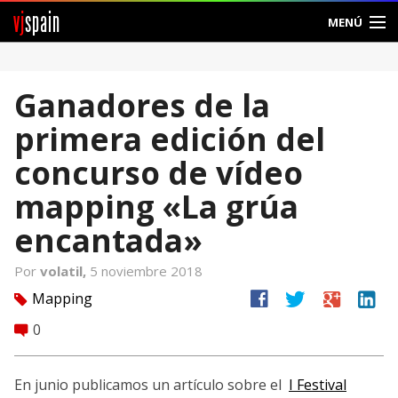
vj
spain
MENÚ
Comunidad
Ganadores de la
Foros
primera edición del
Noticias
concurso de vídeo
Vjspain
mapping «La grúa
encantada»
Ayuda
Por
volatil,
5 noviembre 2018
Contacto
facebook
twitter
google
linkedin
Mapping
tag
Entrar
0
comment
Crear Cuenta
En junio publicamos un artículo sobre el
I Festival