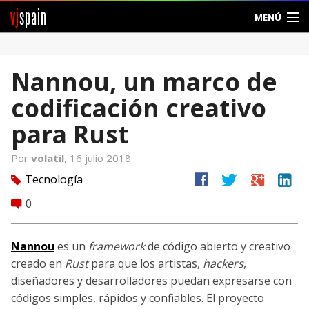
vj
spain
MENÚ
Comunidad
Nannou, un marco de
Foros
codificación creativo
Noticias
para Rust
Vjspain
Por
volatil,
16 julio 2018
facebook
twitter
google
linkedin
Tecnología
tag
Ayuda
0
comment
Contacto
Nannou
es un
framework
de código abierto y creativo
Entrar
creado en
Rust
para que los artistas,
hackers
,
diseñadores y desarrolladores puedan expresarse con
Crear Cuenta
códigos simples, rápidos y confiables. El proyecto