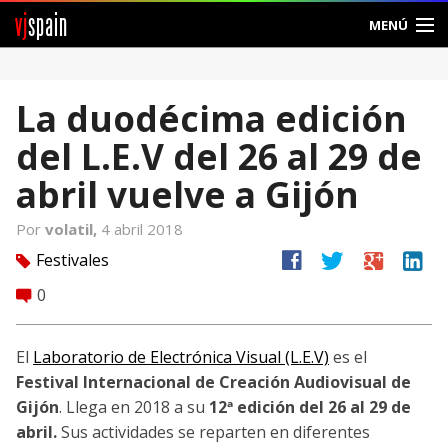
vj
spain
MENÚ
Comunidad
La duodécima edición
Foros
del L.E.V del 26 al 29 de
Noticias
abril vuelve a Gijón
Vjspain
Por
volatil,
4 abril 2018
facebook
twitter
google
linkedin
Festivales
tag
Ayuda
0
comment
Contacto
El
Laboratorio de Electrónica Visual (L.E.V)
es el
Entrar
Festival Internacional de Creación Audiovisual de
Gijón
. Llega en 2018 a su
12ª edición del 26 al 29 de
Crear Cuenta
abril.
Sus actividades se reparten en diferentes