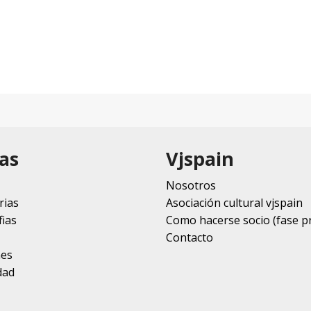
as
Vjspain
Nosotros
rias
Asociación cultural vjspain
ias
Como hacerse socio (fase p
Contacto
nes
dad