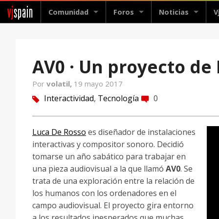
vj
spain
Comunidad
Foros
Noticias
V
AV0 · Un proyecto de
Por
volatil,
19 mayo 2017
Interactividad
,
Tecnología
0
tag
comment
Luca De Rosso
es diseñador de instalaciones
interactivas y compositor sonoro. Decidió
tomarse un año sabático para trabajar en
una pieza audiovisual a la que llamó
AV0
. Se
trata de una exploración entre la relación de
los humanos con los ordenadores en el
campo audiovisual. El proyecto gira entorno
a los resultados inesperados que muchas