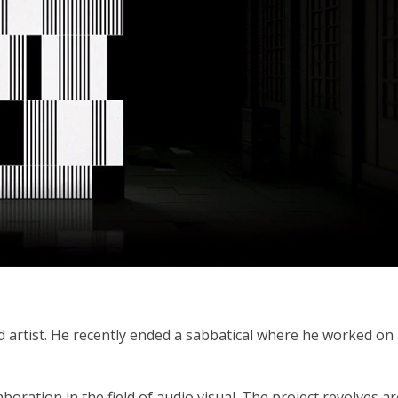
 artist. He recently ended a sabbatical where he worked on
oration in the field of audio visual. The project revolves a