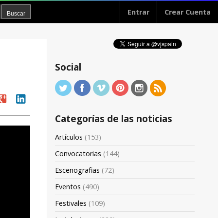
Entrar
Crear Cuenta
Social
oogle
linkedin
Categorías de las noticias
Artículos
(153)
Convocatorias
(144)
Escenografias
(72)
Eventos
(490)
Festivales
(109)