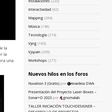
Instalaciones
(220)
Interactividad
(62)
Mapping
(264)
Música
(148)
Tecnología
(274)
Vjing
(165)
e la
Vjspain
(209)
r la
nera una
Workshops
(277)
Nuevos hilos en los foros
Nuvation 3 (Gratis)
por
Anaideia D’Ark
Presentación del Proyecto Laser-Boxes –
Sonar+D 2023
por
gnomalab
TALLER INICIACIÓN TOUCHDESIGNER –
DESARROLLO DE PROYECTOS