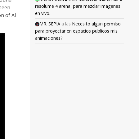
resolume 4 arena, para mezclar imagenes
 been
en vivo.
on of AI
MR. SEPIA
a las
Necesito algún permiso
para proyectar en espacios publicos mis
animaciones?