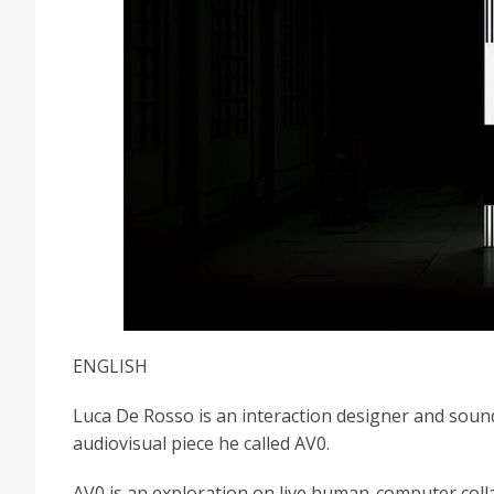
ENGLISH
Luca De Rosso is an interaction designer and sound
audiovisual piece he called AV0.
AV0 is an exploration on live human-computer collab