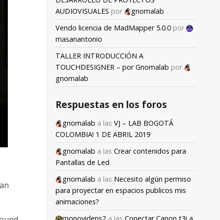
AUDIOVISUALES
por
gnomalab
Vendo licencia de MadMapper 5.0.0
por
masanantonio
TALLER INTRODUCCIÓN A
TOUCHDESIGNER – por Gnomalab
por
gnomalab
Respuestas en los foros
gnomalab
a las
VJ – LAB BOGOTÁ
COLOMBIA! 1 DE ABRIL 2019
gnomalab
a las
Crear contenidos para
Pantallas de Led
gnomalab
a las
Necesito algún permiso
 an
para proyectar en espacios publicos mis
animaciones?
monovidens2
a las
Conectar Canon t3i a
round