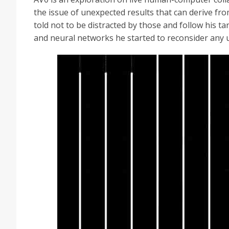
the issue of unexpected results that can derive fr
told not to be distracted by those and follow his ta
and neural networks he started to reconsider any un