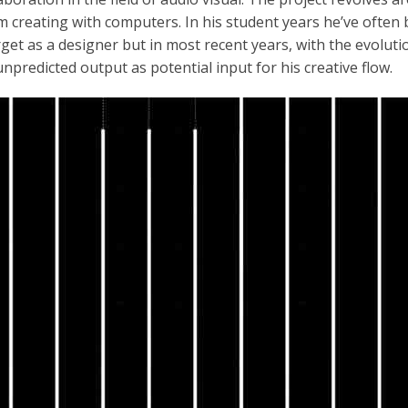
om creating with computers. In his student years he’ve often
rget as a designer but in most recent years, with the evoluti
predicted output as potential input for his creative flow.