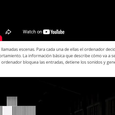
 llamadas escenas. Para cada una de ellas el ordenador decid
ortamiento. La información básica que describe cómo va a se
l ordenador bloquea las entradas, detiene los sonidos y ge