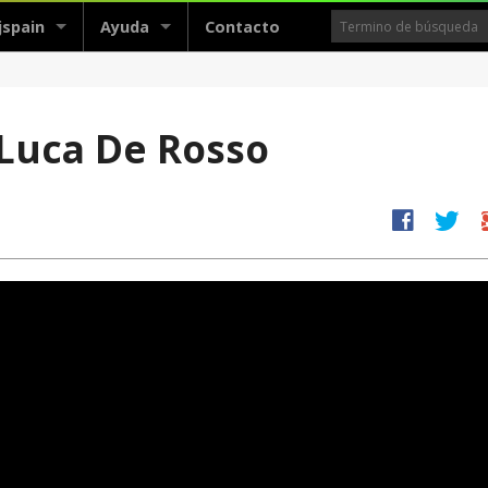
jspain
Ayuda
Contacto
 Luca De Rosso
facebook
twitter
g