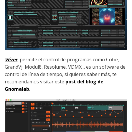
Vézer
, permite el control de programas como CoGe,
GrandVj, Modul8, Resolume, VDMX… es un software de
control de línea de tiempo, si quieres saber más, te
recomendamos visitar este
post del blog de
Gnomalab.