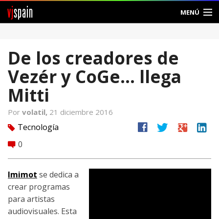
vj
spain
MENÚ
Comunidad
De los creadores de
Foros
Vezér y CoGe… llega
Noticias
Mitti
Vjspain
Por
volatil,
21 diciembre 2016
facebook
twitter
google
linkedin
Tecnología
tag
Ayuda
0
comment
Contacto
Imimot
se dedica a
Entrar
crear programas
para artistas
Crear Cuenta
audiovisuales. Esta