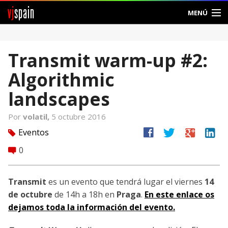
vj
spain
MENÚ
Comunidad
Transmit warm-up #2:
Foros
Algorithmic
Noticias
landscapes
Vjspain
Por
volatil,
5 octubre 2016
facebook
twitter
google
linkedin
Eventos
tag
Ayuda
0
comment
Contacto
Transmit
es un evento que tendrá lugar el viernes
14
Entrar
de octubre
de 14h a 18h en
Praga
.
En este enlace os
dejamos toda la información del evento.
Crear Cuenta