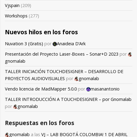
Vjspain
(209)
Workshops
(277)
Nuevos hilos en los foros
Nuvation 3 (Gratis)
por
Anaideia D’Ark
Presentación del Proyecto Laser-Boxes – Sonar+D 2023
por
gnomalab
TALLER INICIACIÓN TOUCHDESIGNER – DESARROLLO DE
PROYECTOS AUDIOVISUALES
por
gnomalab
Vendo licencia de MadMapper 5.0.0
por
masanantonio
TALLER INTRODUCCIÓN A TOUCHDESIGNER – por Gnomalab
por
gnomalab
Respuestas en los foros
gnomalab
a las
VJ – LAB BOGOTÁ COLOMBIA! 1 DE ABRIL