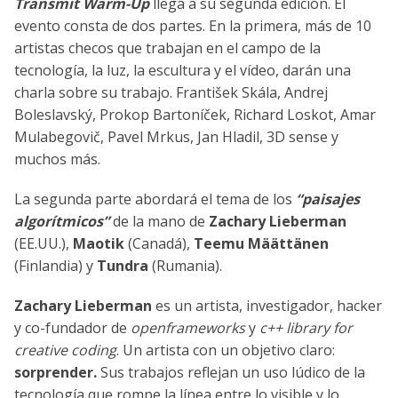
Transmit Warm-Up
llega a su segunda edición. El
evento consta de dos partes. En la primera, más de 10
artistas checos que trabajan en el campo de la
tecnología, la luz, la escultura y el vídeo, darán una
charla sobre su trabajo. František Skála, Andrej
Boleslavský, Prokop Bartoníček, Richard Loskot, Amar
Mulabegovič, Pavel Mrkus, Jan Hladil, 3D sense y
muchos más.
La segunda parte abordará el tema de los
“paisajes
algorítmicos”
de la mano de
Zachary Lieberman
(EE.UU.),
Maotik
(Canadá),
Teemu Määttänen
(Finlandia) y
Tundra
(Rumania).
Zachary Lieberman
es un artista, investigador, hacker
y co-fundador de
openframeworks
y
c++ library for
creative coding
. Un artista con un objetivo claro:
sorprender.
Sus trabajos reflejan un uso lúdico de la
tecnología que rompe la línea entre lo visible y lo