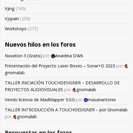
Vjing
(165)
Vjspain
(209)
Workshops
(277)
Nuevos hilos en los foros
Nuvation 3 (Gratis)
por
Anaideia D’Ark
Presentación del Proyecto Laser-Boxes – Sonar+D 2023
por
gnomalab
TALLER INICIACIÓN TOUCHDESIGNER – DESARROLLO DE
PROYECTOS AUDIOVISUALES
por
gnomalab
Vendo licencia de MadMapper 5.0.0
por
masanantonio
TALLER INTRODUCCIÓN A TOUCHDESIGNER – por Gnomalab
por
gnomalab
Respuestas en los foros