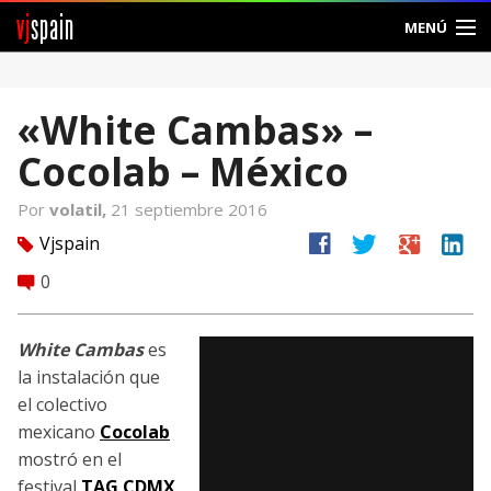
vj
spain
MENÚ
Comunidad
«White Cambas» –
Foros
Cocolab – México
Noticias
Por
volatil,
21 septiembre 2016
Vjspain
facebook
twitter
google
linkedin
Vjspain
tag
0
comment
Ayuda
Contacto
White Cambas
es
la instalación que
Entrar
el colectivo
mexicano
Cocolab
Crear Cuenta
mostró en el
festival
TAG CDMX