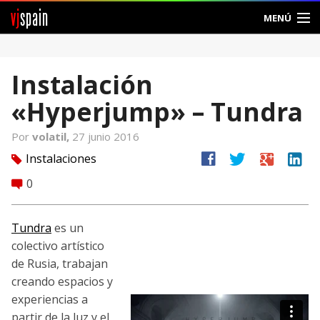
vj
spain
MENÚ
Comunidad
Instalación
Foros
«Hyperjump» – Tundra
Noticias
Por
volatil,
27 junio 2016
Vjspain
facebook
twitter
google
linkedin
Instalaciones
tag
0
comment
Ayuda
Contacto
Tundra
es un
colectivo artístico
Entrar
de Rusia, trabajan
creando espacios y
Crear Cuenta
experiencias a
partir de la luz y el