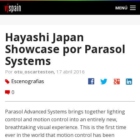
vj
spain
MENÚ
Comunidad
Hayashi Japan
Foros
Showcase por Parasol
Noticias
Systems
Vjspain
Por
otu_oscarteston,
17 abril 2016
facebook
twitter
google
linkedin
Escenografias
tag
Ayuda
0
comment
Contacto
Parasol Advanced Systems brings together lighting
Entrar
control and motion control into an entirely new,
breathtaking visual experience. This is the first time
Crear Cuenta
ever in the world that motion control has been