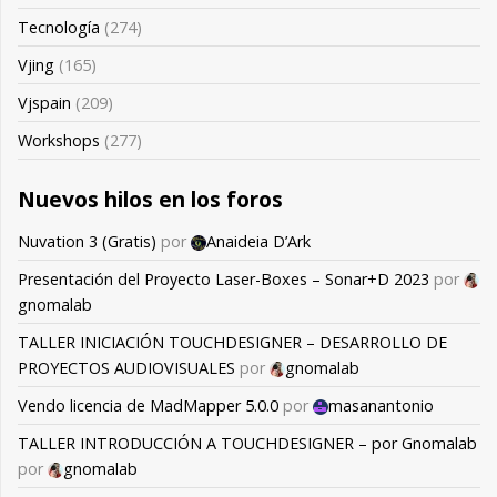
Tecnología
(274)
Vjing
(165)
Vjspain
(209)
Workshops
(277)
Nuevos hilos en los foros
Nuvation 3 (Gratis)
por
Anaideia D’Ark
Presentación del Proyecto Laser-Boxes – Sonar+D 2023
por
gnomalab
TALLER INICIACIÓN TOUCHDESIGNER – DESARROLLO DE
PROYECTOS AUDIOVISUALES
por
gnomalab
Vendo licencia de MadMapper 5.0.0
por
masanantonio
TALLER INTRODUCCIÓN A TOUCHDESIGNER – por Gnomalab
por
gnomalab