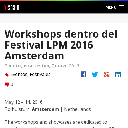
vj
spain
MENÚ
Comunidad
Workshops dentro del
Foros
Festival LPM 2016
Noticias
Amsterdam
Vjspain
Por
otu_oscarteston,
7 marzo 2016
facebook
twitter
google
linkedin
Eventos
,
Festivales
tag
Ayuda
0
comment
Contacto
May 12 – 14, 2016
Entrar
Tolhuistuin,
Amsterdam
| Netherlands
Crear Cuenta
The workshops and showcases are dedicated to