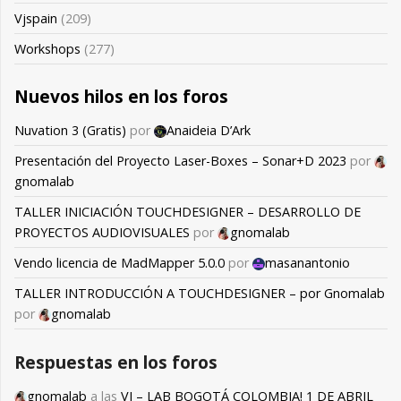
Vjspain
(209)
Workshops
(277)
Nuevos hilos en los foros
Nuvation 3 (Gratis)
por
Anaideia D’Ark
Presentación del Proyecto Laser-Boxes – Sonar+D 2023
por
gnomalab
TALLER INICIACIÓN TOUCHDESIGNER – DESARROLLO DE
PROYECTOS AUDIOVISUALES
por
gnomalab
Vendo licencia de MadMapper 5.0.0
por
masanantonio
TALLER INTRODUCCIÓN A TOUCHDESIGNER – por Gnomalab
por
gnomalab
Respuestas en los foros
gnomalab
a las
VJ – LAB BOGOTÁ COLOMBIA! 1 DE ABRIL