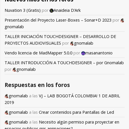
Nuvation 3 (Gratis)
por
Anaideia D’Ark
Presentación del Proyecto Laser-Boxes – Sonar+D 2023
por
gnomalab
TALLER INICIACIÓN TOUCHDESIGNER – DESARROLLO DE
PROYECTOS AUDIOVISUALES
por
gnomalab
Vendo licencia de MadMapper 5.0.0
por
masanantonio
TALLER INTRODUCCIÓN A TOUCHDESIGNER – por Gnomalab
por
gnomalab
Respuestas en los foros
gnomalab
a las
VJ – LAB BOGOTÁ COLOMBIA! 1 DE ABRIL
2019
gnomalab
a las
Crear contenidos para Pantallas de Led
gnomalab
a las
Necesito algún permiso para proyectar en
espacios publicos mis animaciones?