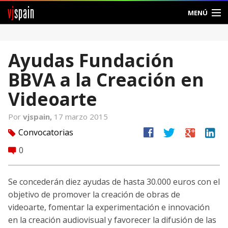
vj
spain
MENÚ
Comunidad
Ayudas Fundación
Foros
BBVA a la Creación en
Noticias
Videoarte
Vjspain
Por
vjspain,
17 marzo 2015
facebook
twitter
google
linkedin
Convocatorias
tag
Ayuda
0
comment
Contacto
Se concederán diez ayudas de hasta 30.000 euros con el
Entrar
objetivo de promover la creación de obras de
videoarte, fomentar la experimentación e innovación
Crear Cuenta
en la creación audiovisual y favorecer la difusión de las