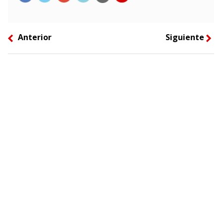
Anterior
Siguiente
left
right