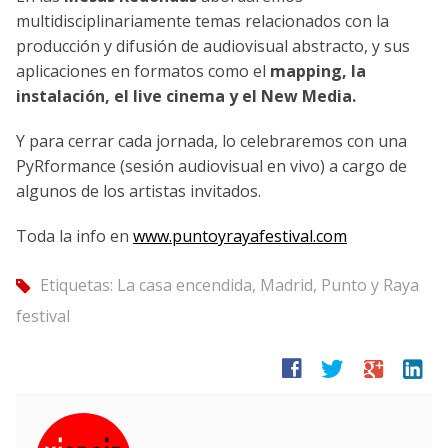
multidisciplinariamente temas relacionados con la
producción y difusión de audiovisual abstracto, y sus
aplicaciones en formatos como el
mapping, la
instalación, el live cinema y el New Media.
Y para cerrar cada jornada, lo celebraremos con una
PyRformance (sesión audiovisual en vivo) a cargo de
algunos de los artistas invitados.
Toda la info en
www.puntoyrayafestival.com
Etiquetas:
La casa encendida
,
Madrid
,
Punto y Raya
tag
festival
facebook
twitter
google
linkedin