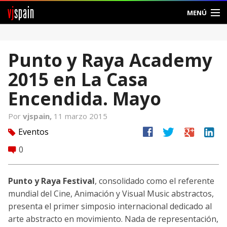
vj
spain
MENÚ
Comunidad
Punto y Raya Academy
Foros
2015 en La Casa
Noticias
Encendida. Mayo
Vjspain
Por
vjspain,
11 marzo 2015
facebook
twitter
google
linkedin
Eventos
tag
Ayuda
0
comment
Contacto
Punto y Raya Festival
, consolidado como el referente
Entrar
mundial del Cine, Animación y Visual Music abstractos,
presenta el primer simposio internacional dedicado al
Crear Cuenta
arte abstracto en movimiento. Nada de representación,