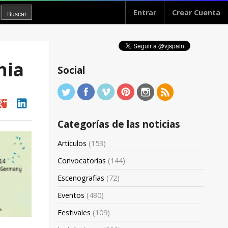
Entrar
Crear Cuenta
nia
Social
oogle
linkedin
Categorías de las noticias
Artículos
(153)
Convocatorias
(144)
Escenografias
(72)
Eventos
(490)
Festivales
(109)