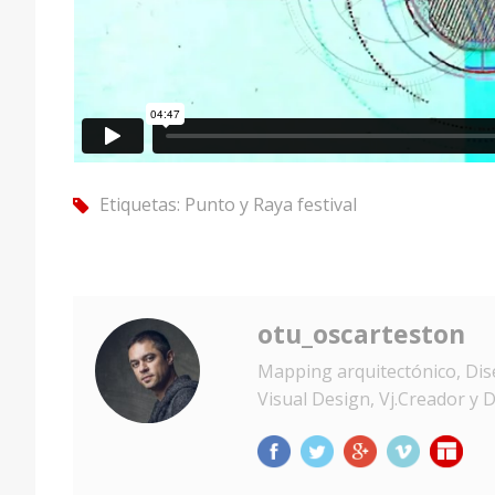
Etiquetas:
Punto y Raya festival
tag
otu_oscarteston
Mapping arquitectónico, Dise
Visual Design, Vj.Creador y D