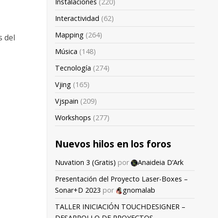
Instalaciones
(220)
Interactividad
(62)
Mapping
(264)
s del
Música
(148)
Tecnología
(274)
Vjing
(165)
Vjspain
(209)
Workshops
(277)
Nuevos hilos en los foros
Nuvation 3 (Gratis)
por
Anaideia D’Ark
Presentación del Proyecto Laser-Boxes –
Sonar+D 2023
por
gnomalab
TALLER INICIACIÓN TOUCHDESIGNER –
DESARROLLO DE PROYECTOS