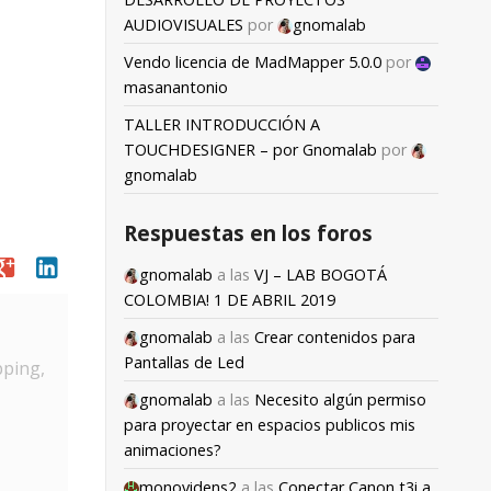
AUDIOVISUALES
por
gnomalab
Vendo licencia de MadMapper 5.0.0
por
masanantonio
TALLER INTRODUCCIÓN A
TOUCHDESIGNER – por Gnomalab
por
gnomalab
Respuestas en los foros
oogle
linkedin
gnomalab
a las
VJ – LAB BOGOTÁ
COLOMBIA! 1 DE ABRIL 2019
gnomalab
a las
Crear contenidos para
Pantallas de Led
pping,
gnomalab
a las
Necesito algún permiso
para proyectar en espacios publicos mis
animaciones?
monovidens2
a las
Conectar Canon t3i a