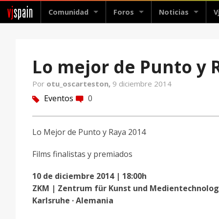
vj
spain
Comunidad
Foros
Noticias
V
Lo mejor de Punto y 
Por
otu_oscarteston,
9 diciembre 2014
Eventos
0
tag
comment
Lo Mejor de Punto y Raya 2014
Films finalistas y premiados
10 de diciembre 2014 | 18:00h
ZKM | Zentrum für Kunst und Medientechnolog
Karlsruhe · Alemania