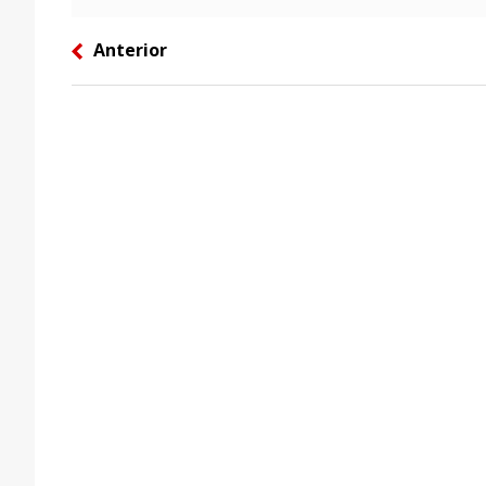
Anterior
left