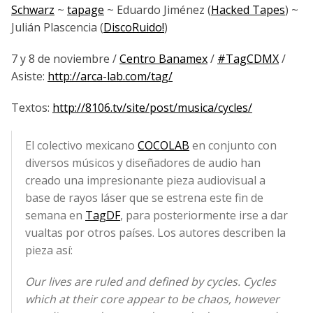
Schwarz
~
tapage
~ Eduardo Jiménez (
Hacked Tapes
) ~
Julián Plascencia (
DiscoRuido!
)
7 y 8 de noviembre /
Centro Banamex
/
#TagCDMX
/
Asiste:
http://arca-lab.com/tag/
Textos:
http://8106.tv/site/post/musica/cycles/
El colectivo mexicano
COCOLAB
en conjunto con
diversos músicos y diseñadores de audio han
creado una impresionante pieza audiovisual a
base de rayos láser que se estrena este fin de
semana en
TagDF
, para posteriormente irse a dar
vualtas por otros países. Los autores describen la
pieza así:
Our lives are ruled and defined by cycles. Cycles
which at their core appear to be chaos, however