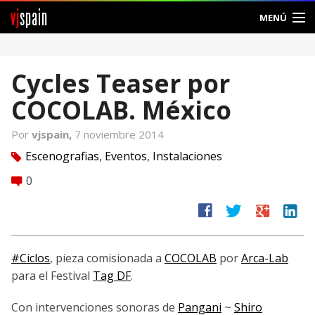
vj
spain
MENÚ
Comunidad
Cycles Teaser por
Foros
COCOLAB. México
Noticias
Por
vjspain,
7 noviembre 2014
Vjspain
Escenografias
,
Eventos
,
Instalaciones
tag
0
comment
Ayuda
facebook
twitter
google
linkedin
Contacto
Entrar
#Ciclos
, pieza comisionada a
COCOLAB
por
Arca-Lab
para el Festival
Tag DF
.
Crear Cuenta
Con intervenciones sonoras de
Pangani
~
Shiro