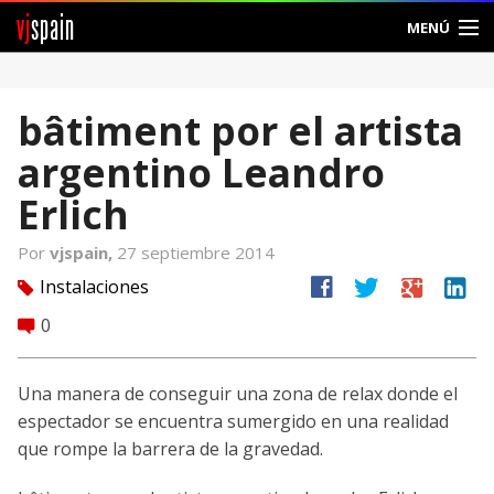
vj
spain
MENÚ
Comunidad
bâtiment por el artista
Foros
argentino Leandro
Noticias
Erlich
Vjspain
Por
vjspain,
27 septiembre 2014
facebook
twitter
google
linkedin
Instalaciones
tag
Ayuda
0
comment
Contacto
Una manera de conseguir una zona de relax donde el
Entrar
espectador se encuentra sumergido en una realidad
que rompe la barrera de la gravedad.
Crear Cuenta