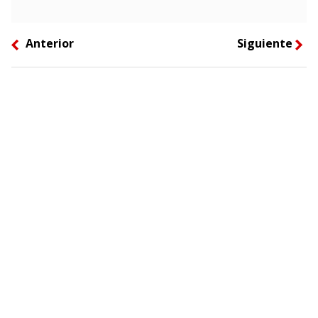
Anterior
Siguiente
left
right