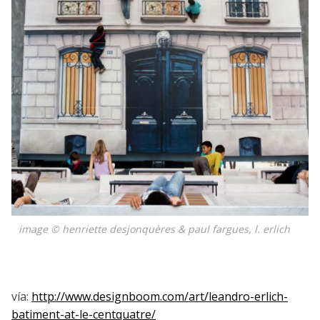
image © henriette desjonquères & paul fargues, l. erlich
vía:
http://www.designboom.com/art/leandro-erlich-
batiment-at-le-centquatre/