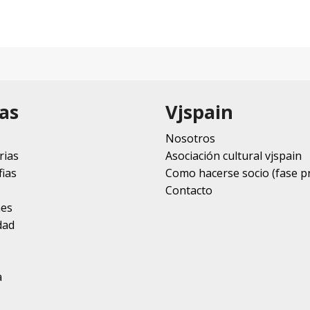
as
Vjspain
Nosotros
rias
Asociación cultural vjspain
ias
Como hacerse socio (fase p
Contacto
nes
dad
a