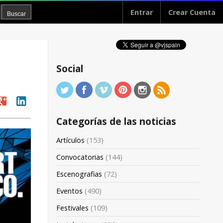
Entrar
Crear Cuenta
Social
oogle
linkedin
Categorías de las noticias
Artículos
(153)
Convocatorias
(144)
Escenografias
(72)
Eventos
(490)
Festivales
(109)