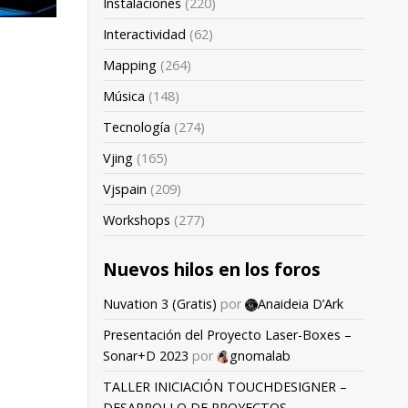
Instalaciones
(220)
Interactividad
(62)
Mapping
(264)
Música
(148)
Tecnología
(274)
Vjing
(165)
Vjspain
(209)
Workshops
(277)
Nuevos hilos en los foros
Nuvation 3 (Gratis)
por
Anaideia D’Ark
Presentación del Proyecto Laser-Boxes –
Sonar+D 2023
por
gnomalab
TALLER INICIACIÓN TOUCHDESIGNER –
DESARROLLO DE PROYECTOS