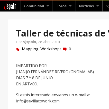
vj
spain
Comunidad
Foros
Noticias
V
Taller de técnicas d
Por
vjspain,
28 abril 2014
Mapping
,
Workshops
0
tag
comment
IMPARTIDO POR:
JUANJO FERNÁNDEZ RIVERO (GNOMALAB)
DÍAS 7 Y 8 DE JUNIO
EN ÁRTyCO.
Si estás interesado envíanos un e-mail a:
info@sevillacowork.com