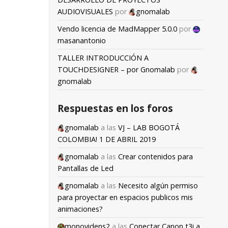
AUDIOVISUALES
por
gnomalab
Vendo licencia de MadMapper 5.0.0
por
masanantonio
TALLER INTRODUCCIÓN A
TOUCHDESIGNER – por Gnomalab
por
gnomalab
Respuestas en los foros
gnomalab
a las
VJ – LAB BOGOTÁ
COLOMBIA! 1 DE ABRIL 2019
gnomalab
a las
Crear contenidos para
Pantallas de Led
gnomalab
a las
Necesito algún permiso
para proyectar en espacios publicos mis
animaciones?
monovidens2
a las
Conectar Canon t3i a