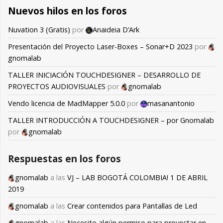
Nuevos hilos en los foros
Nuvation 3 (Gratis)
por
Anaideia D’Ark
Presentación del Proyecto Laser-Boxes – Sonar+D 2023
por
gnomalab
TALLER INICIACIÓN TOUCHDESIGNER – DESARROLLO DE
PROYECTOS AUDIOVISUALES
por
gnomalab
Vendo licencia de MadMapper 5.0.0
por
masanantonio
TALLER INTRODUCCIÓN A TOUCHDESIGNER – por Gnomalab
por
gnomalab
Respuestas en los foros
gnomalab
a las
VJ – LAB BOGOTÁ COLOMBIA! 1 DE ABRIL
2019
gnomalab
a las
Crear contenidos para Pantallas de Led
gnomalab
a las
Necesito algún permiso para proyectar en