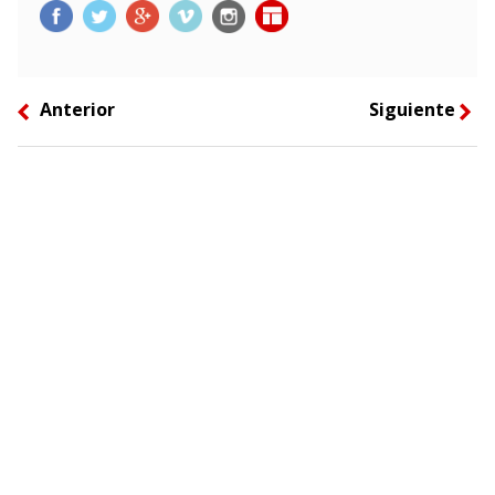
Anterior
Siguiente
left
right