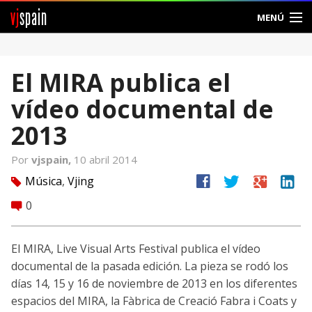
vj
spain
MENÚ
Comunidad
El MIRA publica el
Foros
vídeo documental de
Noticias
2013
Vjspain
Por
vjspain,
10 abril 2014
facebook
twitter
google
linkedin
Música
,
Vjing
tag
Ayuda
0
comment
Contacto
El MIRA, Live Visual Arts Festival publica el vídeo
Entrar
documental de la pasada edición. La pieza se rodó los
días 14, 15 y 16 de noviembre de 2013 en los diferentes
Crear Cuenta
espacios del MIRA, la Fàbrica de Creació Fabra i Coats y