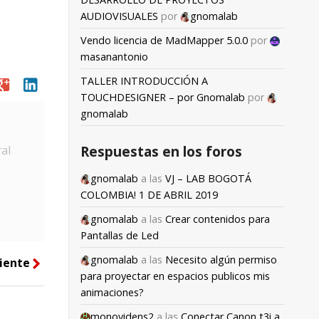
AUDIOVISUALES
por
gnomalab
Vendo licencia de MadMapper 5.0.0
por
masanantonio
TALLER INTRODUCCIÓN A
oogle
linkedin
TOUCHDESIGNER – por Gnomalab
por
gnomalab
Respuestas en los foros
al
gnomalab
a las
VJ – LAB BOGOTÁ
COLOMBIA! 1 DE ABRIL 2019
gnomalab
a las
Crear contenidos para
Pantallas de Led
gnomalab
a las
Necesito algún permiso
iente
right
para proyectar en espacios publicos mis
animaciones?
monovidens2
a las
Conectar Canon t3i a