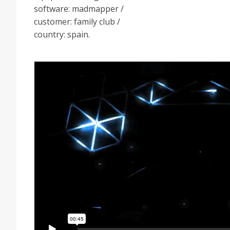
software: madmapper /
customer: family club /
country: spain.