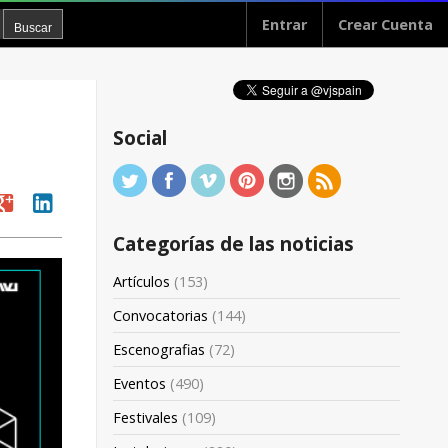
Entrar
Crear Cuenta
Social
oogle
linkedin
Categorías de las noticias
Artículos
(153)
Convocatorias
(144)
Escenografias
(72)
Eventos
(490)
Festivales
(109)