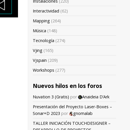
Instalaciones
(220)
Interactividad
(62)
Mapping
(264)
Música
(148)
Tecnología
(274)
Vjing
(165)
Vjspain
(209)
Workshops
(277)
Nuevos hilos en los foros
Nuvation 3 (Gratis)
por
Anaideia D’Ark
Presentación del Proyecto Laser-Boxes –
Sonar+D 2023
por
gnomalab
TALLER INICIACIÓN TOUCHDESIGNER –
DESARROLLO DE PROYECTOS