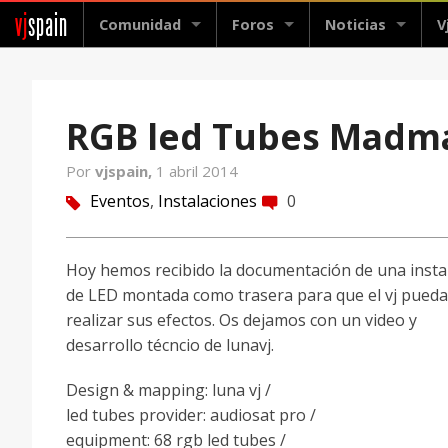
vj
spain
Comunidad
Foros
Noticias
V
RGB led Tubes Madma
Por
vjspain,
1 abril 2014
Eventos
,
Instalaciones
0
tag
comment
Hoy hemos recibido la documentación de una insta
de LED montada como trasera para que el vj pueda
realizar sus efectos. Os dejamos con un video y
desarrollo técncio de lunavj.
Design & mapping: luna vj /
led tubes provider: audiosat pro /
equipment: 68 rgb led tubes /