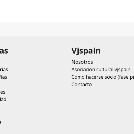
as
Vjspain
Nosotros
rias
Asociación cultural vjspain
ias
Como hacerse socio (fase p
Contacto
nes
dad
a