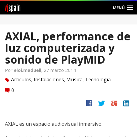
vj
spain
MENÚ
Comunidad
AXIAL, performance de
Foros
luz computerizada y
Noticias
sonido de PlayMID
Vjspain
Por
eloi.maduell,
27 marzo 2014
Artículos
,
Instalaciones
,
Música
,
Tecnología
tag
Ayuda
0
comment
Contacto
facebook
twitter
google
linkedin
Entrar
AXIAL es un espacio audiovisual inmersivo.
Crear Cuenta