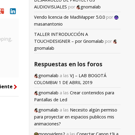
AUDIOVISUALES
por
gnomalab
oogle
linkedin
Vendo licencia de MadMapper 5.0.0
por
masanantonio
TALLER INTRODUCCIÓN A
pping,
TOUCHDESIGNER – por Gnomalab
por
gnomalab
Respuestas en los foros
gnomalab
a las
VJ – LAB BOGOTÁ
COLOMBIA! 1 DE ABRIL 2019
iente
right
gnomalab
a las
Crear contenidos para
Pantallas de Led
gnomalab
a las
Necesito algún permiso
para proyectar en espacios publicos mis
animaciones?
monovidens2
a las
Conectar Canon t3i a