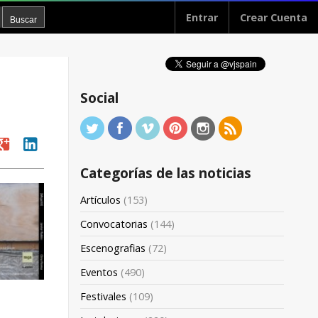
Entrar
Crear Cuenta
Social
oogle
linkedin
Categorías de las noticias
Artículos
(153)
Convocatorias
(144)
Escenografias
(72)
Eventos
(490)
Festivales
(109)