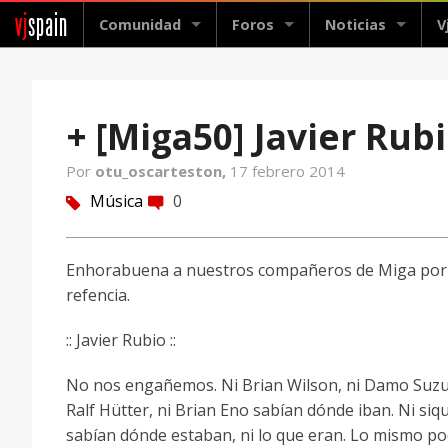
vj
spain
Comunidad
Foros
Noticias
V
+ [Miga50] Javier Rub
Por
otu_oscarteston,
17 febrero 2014
Música
0
tag
comment
Enhorabuena a nuestros compañeros de Miga por
refencia.
:: Javier Rubio ::
No nos engañemos. Ni Brian Wilson, ni Damo Suzuk
Ralf Hütter, ni Brian Eno sabían dónde iban. Ni siq
sabían dónde estaban, ni lo que eran. Lo mismo po