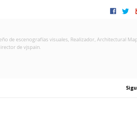
facebook
twitter
g
ño de escenografías visuales, Realizador, Architectural Ma
irector de vjspain.
Sigu