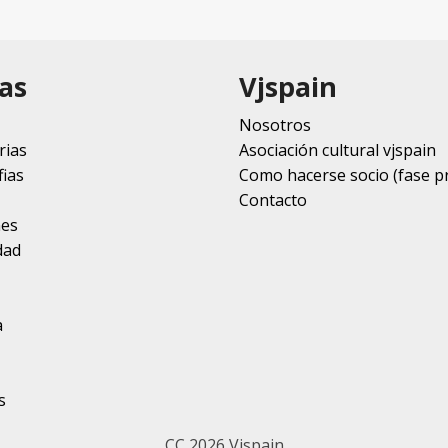
as
Vjspain
Nosotros
rias
Asociación cultural vjspain
ias
Como hacerse socio (fase p
Contacto
nes
dad
a
s
CC 2026 Vjspain