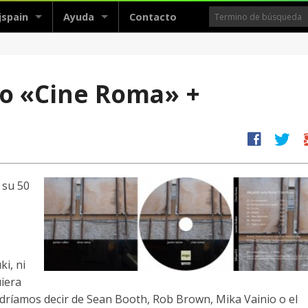
jspain
Ayuda
Contacto
io «Cine Roma» +
facebook
twitter
g
 su 50
i, ni
uiera
dríamos decir de Sean Booth, Rob Brown, Mika Vainio o el