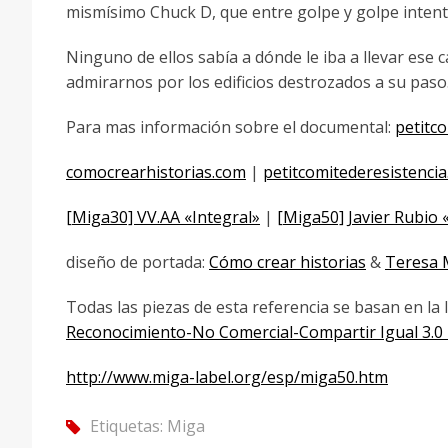
mismísimo Chuck D, que entre golpe y golpe intenta
Ninguno de ellos sabía a dónde le iba a llevar ese
admirarnos por los edificios destrozados a su paso.
Para mas información sobre el documental:
petitc
comocrearhistorias.com
|
petitcomitederesistenci
[Miga30] VV.AA «Integral»
|
[Miga50] Javier Rubio
diseño de portada:
Cómo crear historias
&
Teresa 
Todas las piezas de esta referencia se basan en la l
Reconocimiento-No Comercial-Compartir Igual 3.0
http://www.miga-label.org/esp/miga50.htm
Etiquetas:
Miga
tag