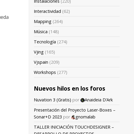
Instalaciones
(220)
Interactividad
(62)
ueda
Mapping
(264)
Música
(148)
Tecnología
(274)
Vjing
(165)
Vjspain
(209)
Workshops
(277)
Nuevos hilos en los foros
Nuvation 3 (Gratis)
por
Anaideia D’Ark
Presentación del Proyecto Laser-Boxes –
Sonar+D 2023
por
gnomalab
TALLER INICIACIÓN TOUCHDESIGNER –
DESARROLLO DE PROYECTOS