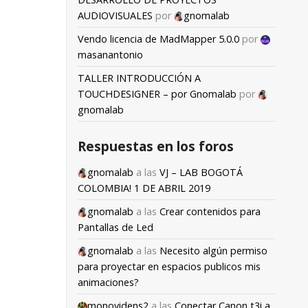
AUDIOVISUALES
por
gnomalab
Vendo licencia de MadMapper 5.0.0
por
masanantonio
TALLER INTRODUCCIÓN A
TOUCHDESIGNER – por Gnomalab
por
gnomalab
Respuestas en los foros
gnomalab
a las
VJ – LAB BOGOTÁ
COLOMBIA! 1 DE ABRIL 2019
gnomalab
a las
Crear contenidos para
Pantallas de Led
gnomalab
a las
Necesito algún permiso
para proyectar en espacios publicos mis
animaciones?
monovidens2
a las
Conectar Canon t3i a