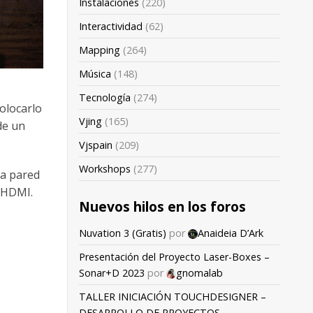
Instalaciones
(220)
Interactividad
(62)
Mapping
(264)
Música
(148)
Tecnología
(274)
olocarlo
Vjing
(165)
de un
Vjspain
(209)
Workshops
(277)
la pared
s HDMI.
Nuevos hilos en los foros
Nuvation 3 (Gratis)
por
Anaideia D’Ark
Presentación del Proyecto Laser-Boxes –
Sonar+D 2023
por
gnomalab
TALLER INICIACIÓN TOUCHDESIGNER –
DESARROLLO DE PROYECTOS