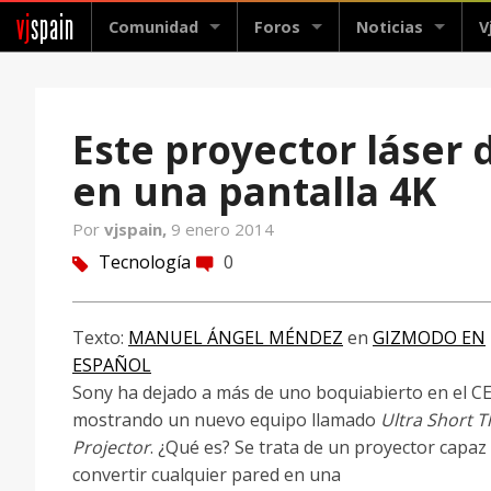
vj
spain
Comunidad
Foros
Noticias
V
Este proyector láser 
en una pantalla 4K
Por
vjspain,
9 enero 2014
Tecnología
0
tag
comment
Texto:
MANUEL ÁNGEL MÉNDEZ
en
GIZMODO EN
ESPAÑOL
Sony ha dejado a más de uno boquiabierto en el C
mostrando un nuevo equipo llamado
Ultra Short 
Projector
. ¿Qué es? Se trata de un proyector capaz
convertir cualquier pared en una