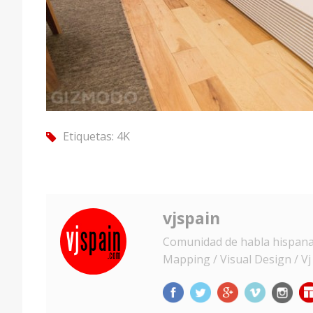
Etiquetas:
4K
tag
vjspain
Comunidad de habla hispana d
Mapping / Visual Design / Vj /