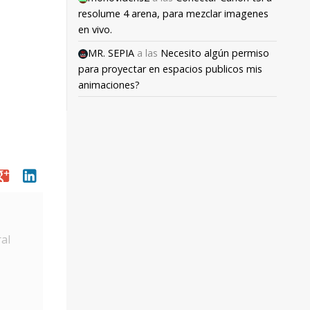
resolume 4 arena, para mezclar imagenes
en vivo.
MR. SEPIA
a las
Necesito algún permiso
para proyectar en espacios publicos mis
animaciones?
oogle
linkedin
al