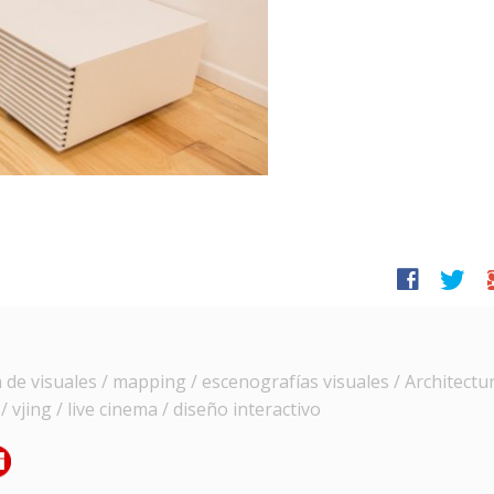
facebook
twitter
g
e visuales / mapping / escenografías visuales / Architectur
 vjing / live cinema / diseño interactivo