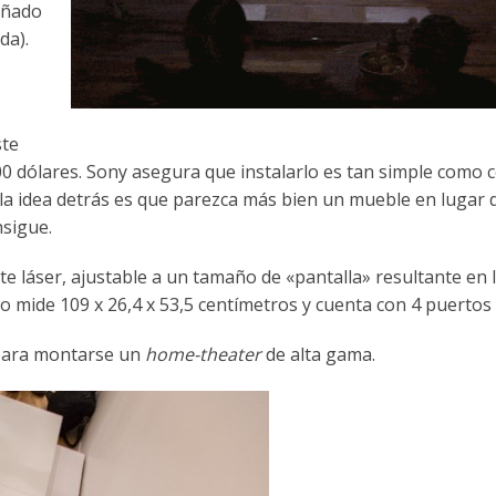
eñado
da).
ste
0 dólares. Sony asegura que instalarlo es tan simple como c
 la idea detrás es que parezca más bien un mueble en lugar 
nsigue.
te láser, ajustable a un tamaño de «pantalla» resultante en 
mo mide 109 x 26,4 x 53,5 centímetros y cuenta con 4 puerto
 para montarse un
home-theater
de alta gama.