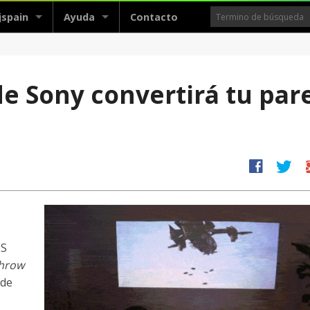
jspain
Ayuda
Contacto
de Sony convertirá tu par
facebook
twitter
g
ES
Throw
 de