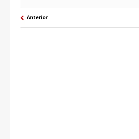
Anterior
left