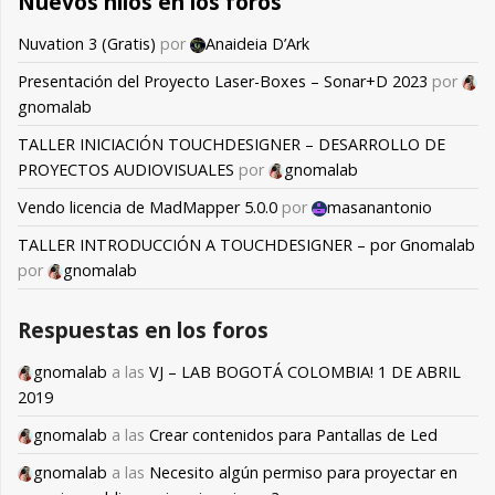
Nuevos hilos en los foros
Nuvation 3 (Gratis)
por
Anaideia D’Ark
Presentación del Proyecto Laser-Boxes – Sonar+D 2023
por
gnomalab
TALLER INICIACIÓN TOUCHDESIGNER – DESARROLLO DE
PROYECTOS AUDIOVISUALES
por
gnomalab
Vendo licencia de MadMapper 5.0.0
por
masanantonio
TALLER INTRODUCCIÓN A TOUCHDESIGNER – por Gnomalab
por
gnomalab
Respuestas en los foros
gnomalab
a las
VJ – LAB BOGOTÁ COLOMBIA! 1 DE ABRIL
2019
gnomalab
a las
Crear contenidos para Pantallas de Led
gnomalab
a las
Necesito algún permiso para proyectar en