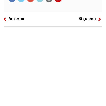
Anterior
Siguiente
left
right