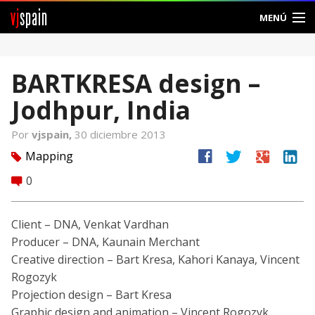
vj
spain
MENÚ
Comunidad
BARTKRESA design –
Foros
Jodhpur, India
Noticias
Por
vjspain,
30 diciembre 2013
Vjspain
facebook
twitter
google
linkedin
Mapping
tag
0
comment
Ayuda
Contacto
Client – DNA, Venkat Vardhan
Producer – DNA, Kaunain Merchant
Entrar
Creative direction – Bart Kresa, Kahori Kanaya, Vincent
Rogozyk
Crear Cuenta
Projection design – Bart Kresa
Graphic design and animation – Vincent Rogozyk,