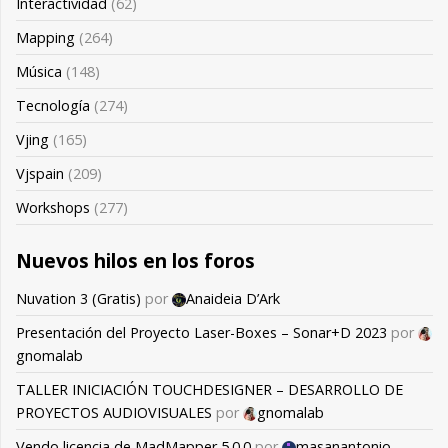
Interactividad
(62)
Mapping
(264)
Música
(148)
Tecnología
(274)
Vjing
(165)
Vjspain
(209)
Workshops
(277)
Nuevos hilos en los foros
Nuvation 3 (Gratis)
por
Anaideia D’Ark
Presentación del Proyecto Laser-Boxes – Sonar+D 2023
por
gnomalab
TALLER INICIACIÓN TOUCHDESIGNER – DESARROLLO DE
PROYECTOS AUDIOVISUALES
por
gnomalab
Vendo licencia de MadMapper 5.0.0
por
masanantonio