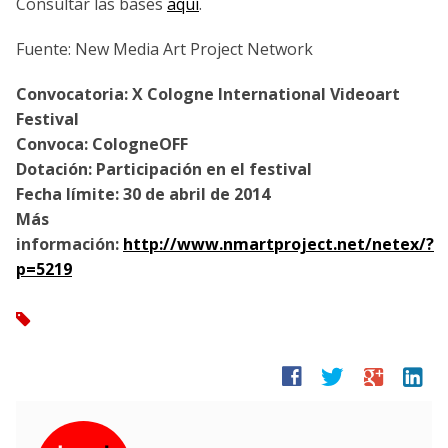
Consultar las bases
aquí
.
Fuente: New Media Art Project Network
Convocatoria: X
Cologne International Videoart
Festival
Convoca:
CologneOFF
Dotación: Participación en el festival
Fecha límite:
30 de abril de 2014
Más
información:
http://www.nmartproject.net/netex/?
p=5219
tag
facebook
twitter
google
linkedin