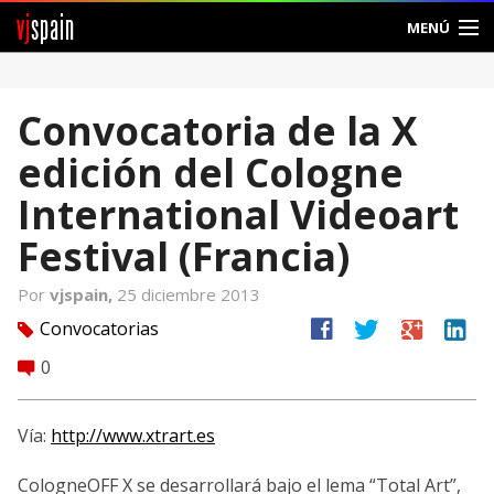
vj
spain
MENÚ
Comunidad
Convocatoria de la X
Foros
edición del Cologne
Noticias
International Videoart
Vjspain
Festival (Francia)
Ayuda
Por
vjspain,
25 diciembre 2013
facebook
twitter
google
linkedin
Convocatorias
tag
Contacto
0
comment
Entrar
Vía:
http://www.xtrart.es
Crear Cuenta
CologneOFF X se desarrollará bajo el lema “Total Art”,