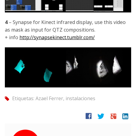
4
– Synapse for Kinect infrared display, use this video
as mask as input for QTZ compositions.
+ info
http://synapsekinect.tumblr.com/
Etiquetas:
Azael Ferrer
,
instalaciones
tag
facebook
twitter
google
linkedin