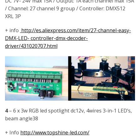
DC 7V- 24V max 15A / Output: 1A each channel max 15A
/ Channel: 27 channel 9 group / Controller: DMX512
XRL 3P
+ info
http://es.aliexpress.com/item/27-channel-easy-
DMX-LED- controller-dmx-decoder-
driver/431020707.html
4
– 6 x 3w RGB led spotlight dc12v, 4wires 3-in-1 LED’s,
beam angle38
+ Info
http://www.topshine-led.com/