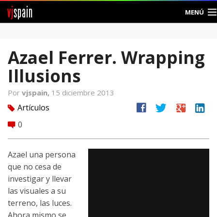
vj
spain
MENÚ
Comunidad
Azael Ferrer. Wrapping
Foros
Illusions
Noticias
Por
vjspain,
15 diciembre 2013
Vjspain
facebook
twitter
google
linkedin
Artículos
tag
0
comment
Ayuda
Contacto
Azael una persona
que no cesa de
Entrar
investigar y llevar
las visuales a su
Crear Cuenta
terreno, las luces.
Ahora mismo se