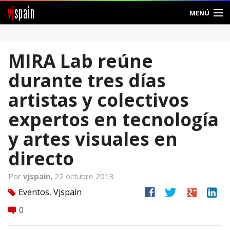
vj
spain
MENÚ
Comunidad
MIRA Lab reúne
Foros
durante tres días
Noticias
artistas y colectivos
Vjspain
expertos en tecnología
y artes visuales en
Ayuda
directo
Contacto
Por
vjspain,
22 octubre 2013
Entrar
facebook
twitter
google
linkedin
Eventos
,
Vjspain
tag
0
Crear Cuenta
comment