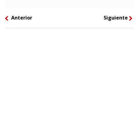
Anterior
Siguiente
left
right