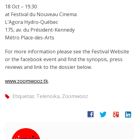
18 Oct – 19.30
at Festival du Nouveau Cinema
L’Agora Hydro-Québec
175, av. du Président-Kennedy
Métro Place-des-Arts
For more information please see the Festival Website
or the facebook event and find the synopsis, press
reviews and link to the dossier below.
www.zoomwooz.tk
.
Etiquetas:
Telenoika
,
Zoomwooz
tag
facebook
twitter
google
linkedin