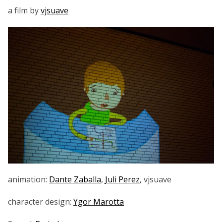
a film by
vjsuave
animation:
Dante Zaballa
,
Juli Perez
, vjsuave
character design:
Ygor Marotta