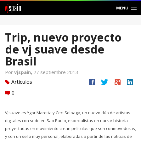
vj
spain
MENÚ
Comunidad
Trip, nuevo proyecto
Foros
de vj suave desde
Noticias
Brasil
Vjspain
Por
vjspain,
27 septiembre 2013
facebook
twitter
google
linkedin
Artículos
tag
Ayuda
0
comment
Contacto
Vjsuave es Ygor Marotta y Ceci Soloaga, un nuevo dúo de artistas
Entrar
digitales con sede en Sao Paulo, especialistas en narrar historia
Crear Cuenta
proyectadas en movimiento crean películas que son conmovedoras,
y con un sello muy personal, elaboradas a partir de las noticias de