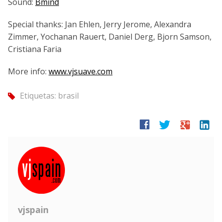
Sound:
Bmind
Special thanks: Jan Ehlen, Jerry Jerome, Alexandra
Zimmer, Yochanan Rauert, Daniel Derg, Bjorn Samson,
Cristiana Faria
More info:
www.vjsuave.com
Etiquetas:
brasil
tag
facebook
twitter
google
linkedin
vjspain