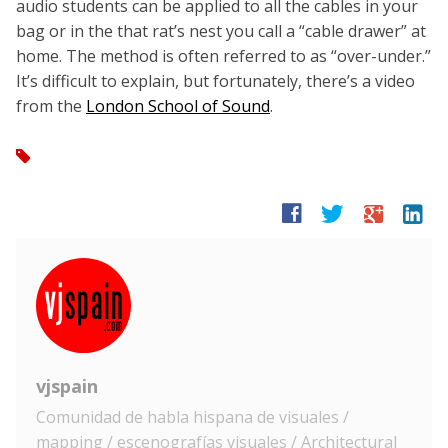
audio students can be applied to all the cables in your
bag or in the that rat’s nest you call a “cable drawer” at
home. The method is often referred to as “over-under.”
It’s difficult to explain, but fortunately, there’s a video
from the
London School of Sound
.
tag
facebook
twitter
google
linkedin
vjspain
Comunidad de habla hispana de visuales /
mapping / escenografías visuales / Architectural